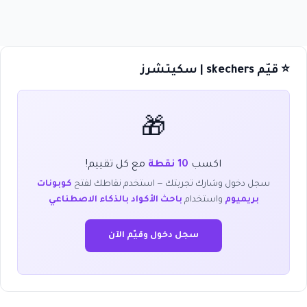
⭐ قيّم skechers | سكيتشرز
🎁
اكسب
10 نقطة
مع كل تقييم!
سجل دخول وشارك تجربتك — استخدم نقاطك لفتح
كوبونات
بريميوم
واستخدام
باحث الأكواد بالذكاء الاصطناعي
سجل دخول وقيّم الآن