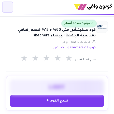
✓ موثق · منذ 57 أشهر
كود سكيتشرز حتى 60% + 15% خصم إضافي
بمناسبة الجمعة البيضاء skechers
فريق تحرير كوبون وافي
كوبونات skechers | سكيتشرز
★
★
★
★
★
قيّم هذا المتجر:
LODY
نسخ الكود ✦