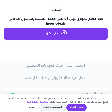
كود خصم لانجري ديلي 5% على جميع المشتريات بدون حد أدنى
ingeriedealy
نسخ الكود
احصل على أحدث كوبونات الخصم
سجل بريدك الإلكتروني ليصلك كل جديد
نستخدم ملفات تعريف الارتباط لتحسين تجربة التصفح وتحليل استخدام الموقع. يمكنك قبول
جميع ملفات تعريف الارتباط أو اختيار الأساسية فقط.
سياسة الخصوصية
اشترك الآن
قبول الكل
الأساسية فقط
رفض