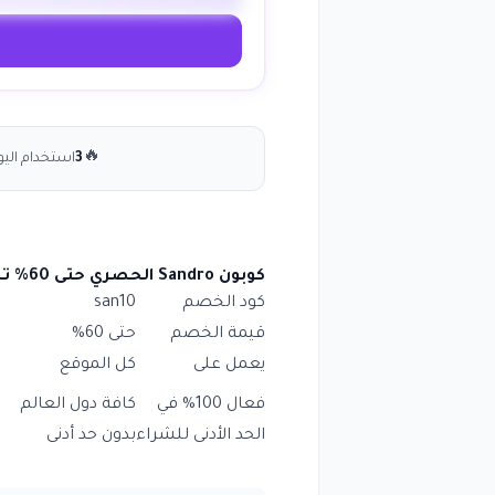
🔥
3
استخدام اليو
كوبون Sandro الحصري حتى 60% تخفيض على كافة المنتجات حتى المخفضة انسخ الكود (san10)
كود الخصم
san10
قيمة الخصم
حتى 60%
يعمل على
كل الموقع
فعال 100% في
كافة دول العالم
الحد الأدنى للشراء
بدون حد أدنى