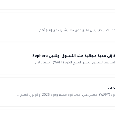
 يزيد عن ١٤٠٠ تيشيرت من إنتاج أهم...