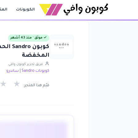
الكوبونات
المت
✓ موثق · منذ 43 أشهر
المخفضة
فريق تحرير كوبون وافي
كوبونات Sandro | ساندرو
★
★
قيّم هذا المتجر: