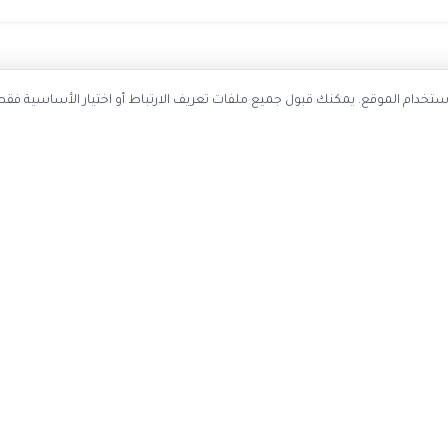
ستخدم ملفات تعريف الارتباط لتحسين تجربة التصفح وتحليل استخدام الموقع. يمك
احصل على أحدث كوبونات الخصم
سجل بريدك الإلكتروني ليصلك كل جديد
اشتر
عن الموقع
حسابي
اتصل بنا
تسجيل دخول

عن كوبون وافي
إنشاء حساب
ياسة الخصوصية
تقديم اقتراح
إدارة ملفات تعريف الارتباط
·
سياسة الخصوصية
قد نحصل على عمولة عند الشراء من خلال ال