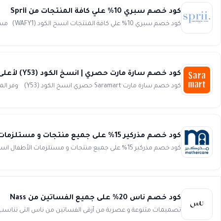
كود خصم سبري 10% علي كافة المنتجات من Sprii
كود خصم سبري 10% علي كافة المنتجات انسخ الكود (WAFY1) مستلزمات الطفل و الام من اهم الماركات العالمية و تشكيلة...
كود خصم سارة مارت حصري | انسخ الكود (Y53) لأعلى خصم من Saramart
كود خصم سارة مارت Saramart حصري انسخ الكود (Y53) وفر المال وأحصل على فرصة رائعة للحصول على العديد من المنتجا...
كود خصم مذركير 15% على جميع منتجات و مستلزمات الأطفال متاح حالياً mothercare
كود خصم مذركير 15% على جميع منتجات و مستلزمات الأطفال انسخ الكود (v6yc3) تسوقي الآن من موقع مذركير mothercare...
كود خصم ناس 20% على جميع الفساتين من Nass
تصميمات متنوعة و عصرية من أرقى الفساتين من ناس التى تناس