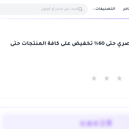
التصنيفات
اجر
كوبون Sandro الحصري حتى 60% تخفيض على كافة المنتجات حتى
★
★
★
san10