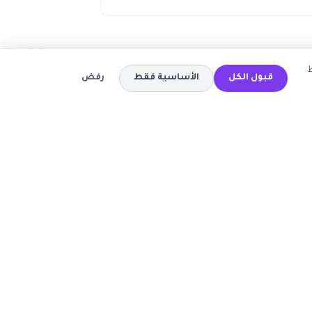
.
قبول الكل
الأساسية فقط
رفض
المتاجر
كود خصم تيمو
كود خصم اي هيرب
ة