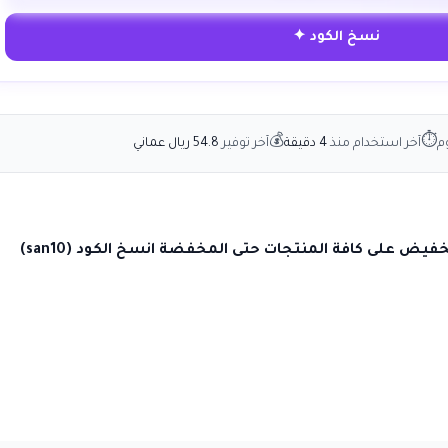
نسخ الكود ✦
💰
⏱
م
آخر استخدام منذ
4 دقيقة
آخر توفير
54.8 ريال عماني