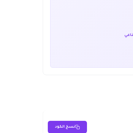
ناعي
نسخ الكود