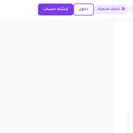
🤝 شارك متجرك
دخول
إنشاء حساب