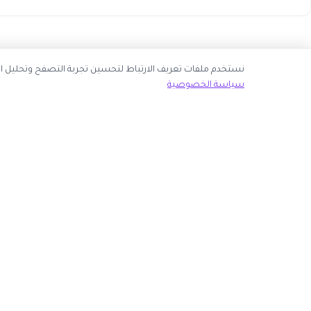
نك قبول جميع ملفات تعريف الارتباط أو اختيار الأساسية فقط.
سياسة الخصوصية
ك الآن
روابط مهمة
كوبون وافي
 انضم كشريك
أكبر موقع عربي لكوبونات الخصم وأكواد التوفير. نوفر لك
المتاجر
أحدث العروض والتخفيضات من أشهر المتاجر الإلكترونية.
الأكثر طلباً
الأعلى تصويتاً
روابط الموجودة على موقعنا.