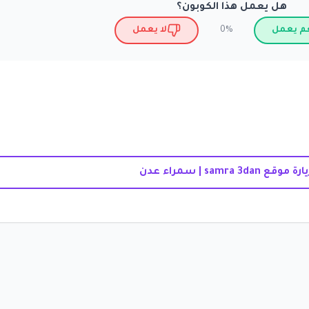
هل يعمل هذا الكوبون؟
م يعمل
لا يعمل
0%
ارة موقع samra 3dan | سمراء عدن