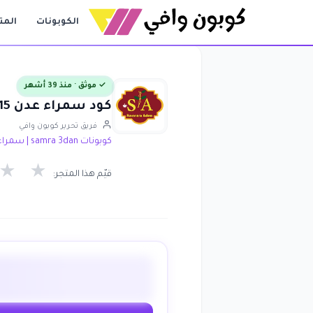
الكوبونات
المت
✓ موثق · منذ 39 أشهر
كود سمراء عدن 15% على كل الموقع samra 3dan
فريق تحرير كوبون وافي
كوبونات samra 3dan | سمراء عدن
★
★
قيّم هذا المتجر: