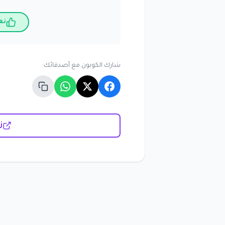
نع
شارك الكوبون مع أصدقائك:
زي