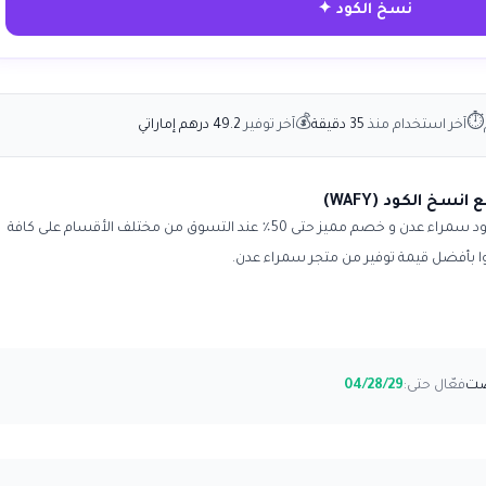
نسخ الكود ✦
💰
⏱
آخر استخدام منذ
35 دقيقة
آخر توفير
49.2 درهم إماراتي
يمنحك متجر سمراء عدن samra 3dan عبر كود سمراء عدن و خصم مميز حتى 50٪ عند التسوق من مختلف الأقسام على كافة
ظوا بأفضل قيمة توفير من متجر سمراء عدن.
فعّال حتى:
04/28/29