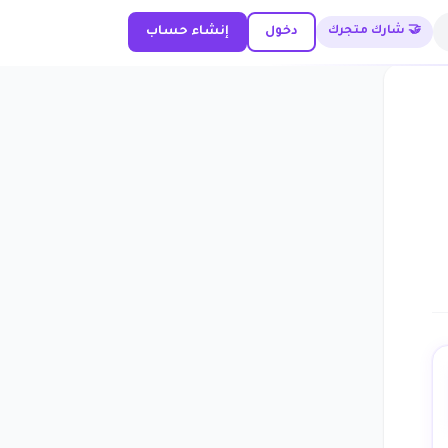
🤝 شارك متجرك
دخول
إنشاء حساب