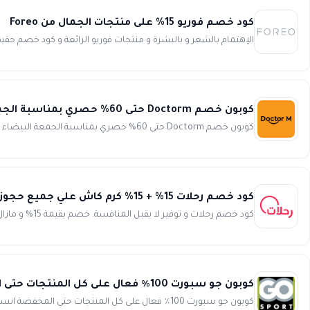
كود خصم فوريو 15% على منتجات الجمال من Foreo
الإهتمام بالشعر و بالبشرة و منتجات فوريو الرائعة و كود خصم حق
كوبون خصم Doctorm حتى 60% حصري بمناسبة الجمعة البيضاء
كوبون خصم Doctorm حتى 60% حصري بمناسبة الجمعة البيضاء انسخ الكود (D12) احصل على خصم فوري وتخفيض بدون حدود عند...
كود خصم رحلات 15% + 15% كرم كاش علي جميع حجوزات الطيران من Rehlat
كود خصم رحلات و توفير لا يقبل المنافسة. خصم بقيمة 15% و مازال هناك ايضا الكثير من المفاجئات، ستحصل ايضا علي 15% كرم ك...
كوبون جو سبورت 100٪ فعال على كل المنتجات حتى المخفضة Go Sport
كوبون جو سبورت 100٪ فعال على كل المنتجات حتى المخفضة انسخ الكود (dz2) استخدم كود خصم جو سبورت ( dz2 ) لتوفر أ...