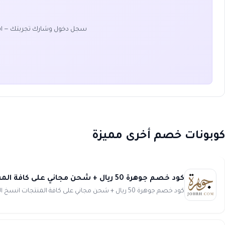
سجل دخول وشارك تجربتك — ا
كوبونات خصم أخرى مميزة
كود خصم جوهرة 50 ريال + شحن مجاني على كافة المنتجات Johara
كود خصم جوهرة 50 ريال + شحن مجاني على كافة المنتجات انسخ الكود (NDFSMD) استمتعي بأفضل تشكيلة من العبايات الرا...