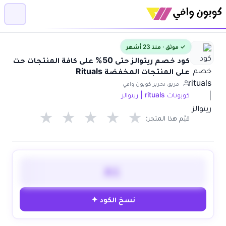
✓ موثق · منذ 23 أشهر
كود خصم ريتوالز حتى 50% على كافة المنتجات حت
على المنتجات المخفضة Rituals
فريق تحرير كوبون وافي
كوبونات rituals | ريتوالز
★
★
★
★
★
قيّم هذا المتجر:
A1
نسخ الكود ✦