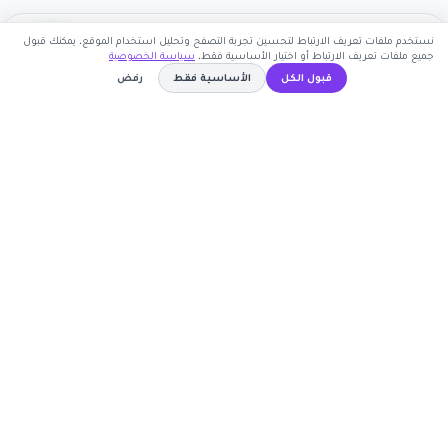
نستخدم ملفات تعريف الارتباط لتحسين تجربة التصفح وتحليل استخدام الموقع. يمكنك قبول
جميع ملفات تعريف الارتباط أو اختيار الأساسية فقط.
سياسة الخصوصية
قبول الكل
الأساسية فقط
رفض
اشترك الآن
كوبون وافي
A1
نسخ الكود
أكبر موقع عربي لكوبونات الخصم وأكواد التوفير. نوفر لك
أحدث العروض والتخفيضات من أشهر المتاجر الإلكترونية.
روابط مهمة
🤝 انضم كشريك
المتاجر
الأكثر طلباً