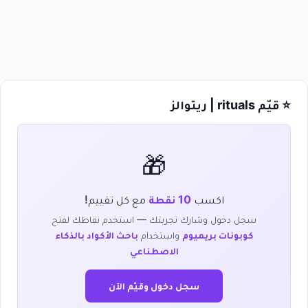
⭐ قيّم rituals | ريتوالز
🎁
اكسب
10 نقطة
مع كل تقييم!
سجل دخول وشارك تجربتك — استخدم نقاطك لفتح
كوبونات بريميوم
واستخدام
باحث الأكواد بالذكاء
الاصطناعي
سجل دخول وقيّم الآن