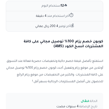
🔥
12
استخدام اليوم
⏱
آخر استخدام منذ
4 دقيقة
💰
آخر توفير
200.4 ريال عماني
كوبون خصم رزام 100% توصيل مجاني على كافة
المشتريات انسخ الكود (AM5)
استمتع بأفضل قيمة خصم حالية وتخفيضات حصرية فعالة عند التسوق
أونلاين من موقع رزام وتفعيل أجدد
كوبون خصم رزام 100% توصيل مجاني
على كافة المشتريات والكثير من التخفيضات من موقع رزام الرائع
للحصول على أفضل المستلزمات الرجالية بسعر أقل !
الحالة:
فعّال
تاريخ الإضافة:
4 سنوات مضت