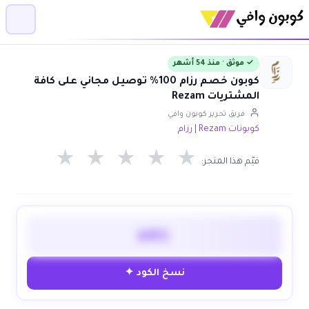
✓ موثق · منذ 54 أشهر
كوبون خصم رزام 100% توصيل مجاني على كافة
المشتريات Rezam
فريق تحرير كوبون وافي
كوبونات Rezam | رزام
★
★
★
★
★
قيّم هذا المتجر:
AM5
نسخ الكود ✦