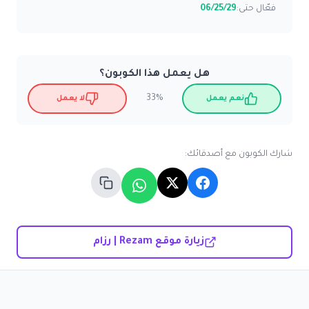
فعّال حتى:
06/25/29
هل يعمل هذا الكوبون؟
33%
نعم يعمل
لا يعمل
شارك الكوبون مع أصدقائك:
زيارة موقع Rezam | رزام