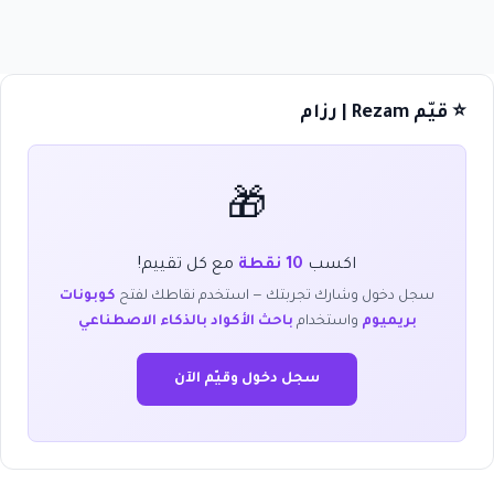
⭐ قيّم Rezam | رزام
🎁
اكسب
10 نقطة
مع كل تقييم!
سجل دخول وشارك تجربتك — استخدم نقاطك لفتح
كوبونات
بريميوم
واستخدام
باحث الأكواد بالذكاء الاصطناعي
سجل دخول وقيّم الآن