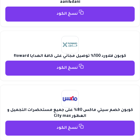
aani&dani
نسخ الكود
كوبون فلاورد 100% توصيل مجاني على كافة الهدايا floward
نسخ الكود
كوبون خصم سيتي ماكس 80% على جميع مستحضرات التجميل و
العطور City max
نسخ الكود