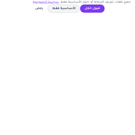
جميع ملفات تعريف الارتباط أو اختيار الأساسية فقط.
سياسة الخصوصية
قبول الكل
الأساسية فقط
رفض
اشترك الآن
كوبون وافي
GO50
نسخ الكود
أكبر موقع عربي لكوبونات الخصم وأكواد التوفير. نوفر لك
أحدث العروض والتخفيضات من أشهر المتاجر الإلكترونية.
روابط مهمة
🤝 انضم كشريك
المتاجر
الأكثر طلباً
الأعلى تصويتاً