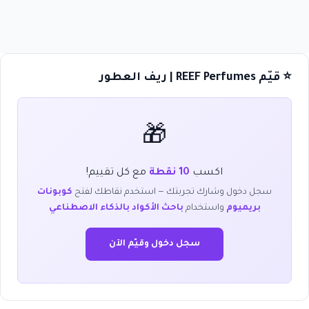
⭐ قيّم REEF Perfumes | ريف العطور
🎁
اكسب
10 نقطة
مع كل تقييم!
سجل دخول وشارك تجربتك — استخدم نقاطك لفتح
كوبونات
بريميوم
واستخدام
باحث الأكواد بالذكاء الاصطناعي
سجل دخول وقيّم الآن