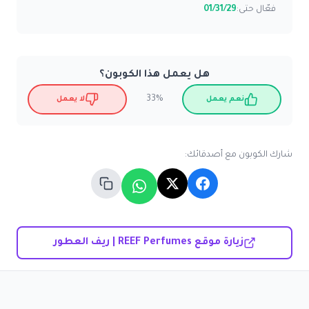
فعّال حتى:
01/31/29
هل يعمل هذا الكوبون؟
33%
نعم يعمل
لا يعمل
شارك الكوبون مع أصدقائك:
زيارة موقع REEF Perfumes | ريف العطور