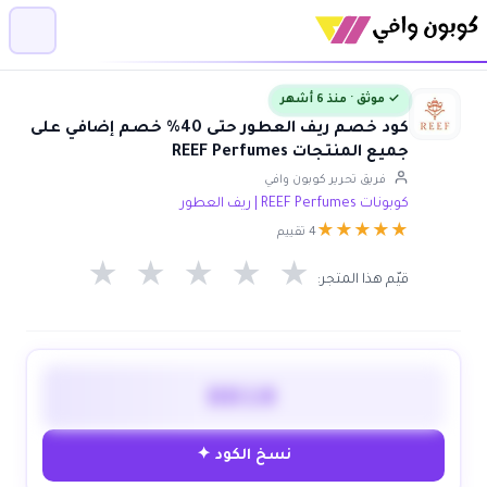
✓ موثق · منذ 6 أشهر
كود خصم ريف العطور حتى 40% خصم إضافي على
جميع المنتجات REEF Perfumes
فريق تحرير كوبون وافي
كوبونات REEF Perfumes | ريف العطور
★
★
★
★
★
4 تقييم
★
★
★
★
★
قيّم هذا المتجر:
DD10
نسخ الكود ✦