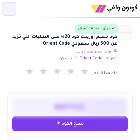
✓ موثق · منذ 64 أشهر
كود خصم أورينت كود 20٪ على الطلبات التي تزيد
عن 600 ريال سعودي Orient Code
فريق تحرير كوبون وافي
كوبونات Orient Code | أورينت كود
★
★
★
★
★
قيّم هذا المتجر:
WAFY15
نسخ الكود ✦