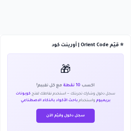
⭐ قيّم Orient Code | أورينت كود
🎁
اكسب
10 نقطة
مع كل تقييم!
سجل دخول وشارك تجربتك — استخدم نقاطك لفتح
كوبونات
بريميوم
واستخدام
باحث الأكواد بالذكاء الاصطناعي
سجل دخول وقيّم الآن