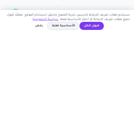
نستخدم ملفات تعريف الارتباط لتحسين تجربة التصفح وتحليل استخدام الموقع. يمكنك قبول
جميع ملفات تعريف الارتباط أو اختيار الأساسية فقط.
سياسة الخصوصية
قبول الكل
الأساسية فقط
رفض
اشترك الآن
كوبون وافي
WAFY15
نسخ الكود
أكبر موقع عربي لكوبونات الخصم وأكواد التوفير. نوفر لك
أحدث العروض والتخفيضات من أشهر المتاجر الإلكترونية.
روابط مهمة
🤝 انضم كشريك
المتاجر