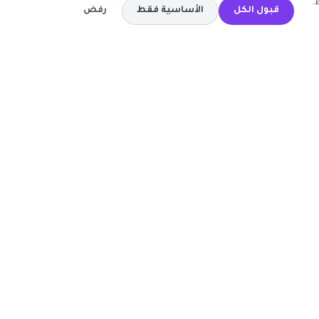
.
قبول الكل
الأساسية فقط
رفض
المتاجر
كود خصم تيمو
كود خصم اي هيرب
ة