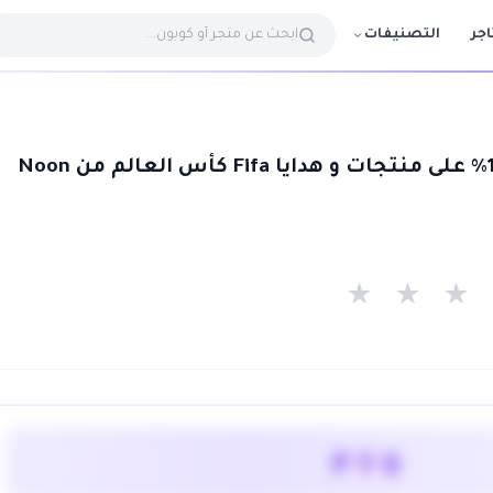
التصنيفات
اجر
★
★
★
PY6