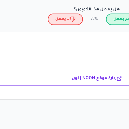
هل يعمل هذا الكوبون؟
م يعمل
لا يعمل
72%
زيارة موقع NOON | نون