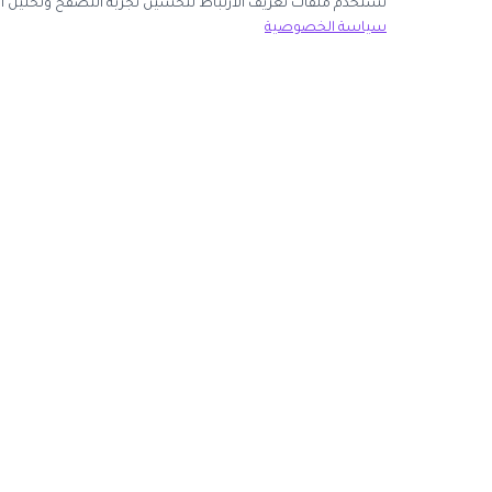
نك قبول جميع ملفات تعريف الارتباط أو اختيار الأساسية فقط.
سياسة الخصوصية
ك الآن
روابط مهمة
كوبون وافي
 انضم كشريك
أكبر موقع عربي لكوبونات الخصم وأكواد التوفير. نوفر لك
المتاجر
أحدث العروض والتخفيضات من أشهر المتاجر الإلكترونية.
الأكثر طلباً
الأعلى تصويتاً
روابط الموجودة على موقعنا.