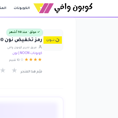
الكوبونات
المت
✓ موثق · منذ 98 أشهر
رمز تخفيض نون 10% على منتجات و هدايا Fifa كأس العالم من Noon
فريق تحرير كوبون وافي
كوبونات NOON | نون
☆
★
★
★
★
10 تقييم
★
★
قيّم هذا المتجر: