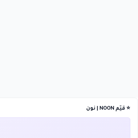
⭐ قيّم NOON | نون