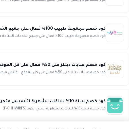
كود خصم هوم وركس 10٪ على جميع المنتجات انسخ الكود (WAFY) في تجربة هي الأقضل على الإطلاق أحصل عليها الآن قبل ف...
كود خصم مجموعة طبيب 100٪ فعال على جميع الخدمات المتاحة حاليا tabib group
كود خصم مجموعة طبيب 100٪ فعال على جميع الخدمات المتاحة حاليا انسخ الكود (XX19) كود الخ...
كود خصم عبايات ديتلز حتى 50% فعال على كل الموقع details abaya
كود خصم عبايات ديتلز حتى 50% فعال على كل الموقع اغتنمي فرصة عروض عبايات ديتلز المميزة واحصلي على تخفيض فوري ...
كود خصم سلة 10% للباقات الشهرية لتأسيس متجرك الإلكتروني salla
كود خصم سلة 10% للباقات الشهرية انسخ الكود (F-CHHWIRFS) استمتع بأفضل خصم وقم بتأسيس متجرك الإلكتروني الخاص عل...