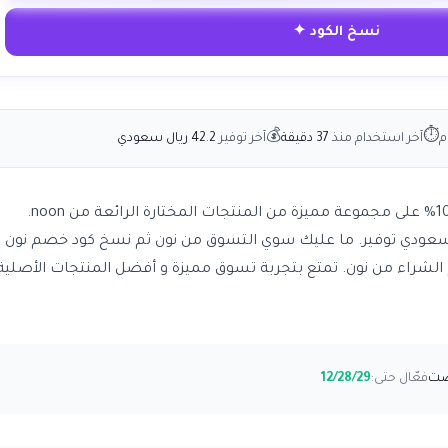
نسخ الكود ✦
💰
⏱
م
آخر استخدام منذ
37 دقيقة
آخر توفير
42.2 ريال سعودي
رمز تخفيض نون يمنحك توفير بقيمة 10% على مجموعة مميزة من المنتجات المختارة الرائعة من noon.
ون 10% بحد أقصي 50 ريال سعودي توفير. ما عليك سوي التسوق من نون ثم نسخ كود خصم نون 
 الشراء من نون. تمتع بتجربة تسوق مميزة و أفضل المنتجات الأصلية
فعّال حتى:
12/28/29