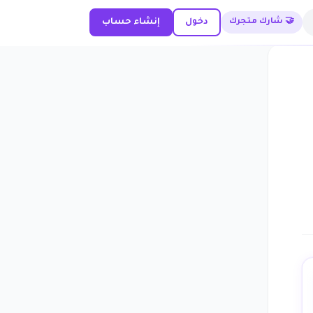
🤝 شارك متجرك
دخول
إنشاء حساب