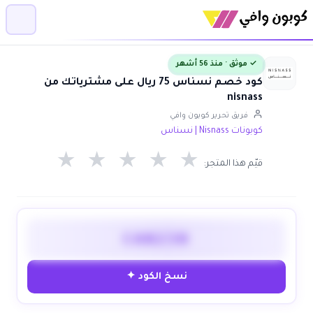
✓ موثق · منذ 56 أشهر
كود خصم نسناس 75 ريال على مشترياتك من
nisnass
فريق تحرير كوبون وافي
كوبونات Nisnass | نسناس
★
★
★
★
★
قيّم هذا المتجر:
CAN230
نسخ الكود ✦