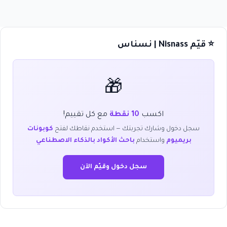
⭐ قيّم Nisnass | نسناس
🎁
اكسب
10 نقطة
مع كل تقييم!
سجل دخول وشارك تجربتك — استخدم نقاطك لفتح
كوبونات
بريميوم
واستخدام
باحث الأكواد بالذكاء الاصطناعي
سجل دخول وقيّم الآن