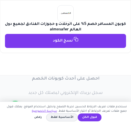
كوبون المسافر خصم 5% على الرحلات و حجوزات الفنادق لجميع دول
العالم almosafer
نسخ الكود
احصل على أحدث كوبونات الخصم
سجل بريدك الإلكتروني ليصلك كل جديد
نستخدم ملفات تعريف الارتباط لتحسين تجربة التصفح وتحليل استخدام الموقع. يمكنك قبول
جميع ملفات تعريف الارتباط أو اختيار الأساسية فقط.
سياسة الخصوصية
قبول الكل
الأساسية فقط
رفض
اشترك الآن