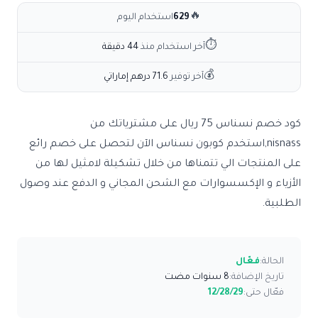
🔥
629
استخدام اليوم
⏱
آخر استخدام منذ
44 دقيقة
💰
آخر توفير
71.6 درهم إماراتي
كود خصم نسناس 75 ريال على مشترياتك من
nisnass,استخدم كوبون نسناس الآن لتحصل على خصم رائع
على المنتجات الي تتمناها من خلال تشكيلة لامثيل لها من
الأزياء و الإكسسوارات مع الشحن المجاني و الدفع عند وصول
الطلبية.
الحالة:
فعّال
تاريخ الإضافة:
8 سنوات مضت
فعّال حتى:
12/28/29