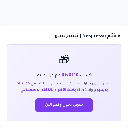
⭐ قيّم Nespresso | نسبريسو
🎁
اكسب
10 نقطة
مع كل تقييم!
سجل دخول وشارك تجربتك — استخدم نقاطك لفتح
كوبونات
بريميوم
واستخدام
باحث الأكواد بالذكاء الاصطناعي
سجل دخول وقيّم الآن