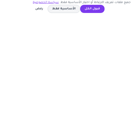
جميع ملفات تعريف الارتباط أو اختيار الأساسية فقط.
سياسة الخصوصية
اشترك الآن
قبول الكل
الأساسية فقط
رفض
كوبون وافي
NES613
نسخ الكود
أكبر موقع عربي لكوبونات الخصم وأكواد التوفير. نوفر لك
أحدث العروض والتخفيضات من أشهر المتاجر الإلكترونية.
روابط مهمة
🤝 انضم كشريك
المتاجر
الأكثر طلباً
الأعلى تصويتاً
حسابي