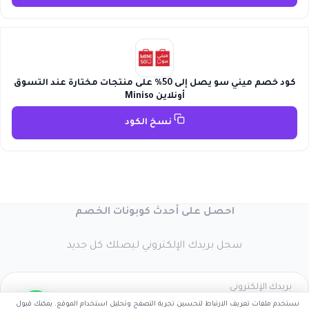
كود خصم ميني سو يصل إلى 50% على منتجات مختارة عند التسوق
أونلاين Miniso
نسخ الكود
احصل على أحدث كوبونات الخصم
سجل بريدك الإلكتروني ليصلك كل جديد
نستخدم ملفات تعريف الارتباط لتحسين تجربة التصفح وتحليل استخدام الموقع. يمكنك قبول