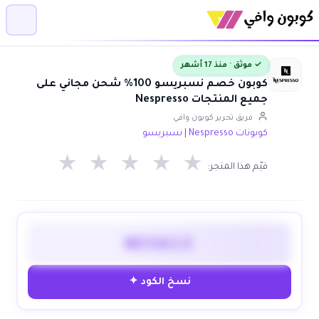
✓ موثق · منذ 17 أشهر
كوبون خصم نسبريسو 100% شحن مجاني على
جميع المنتجات Nespresso
فريق تحرير كوبون وافي
كوبونات Nespresso | نسبريسو
★
★
★
★
★
قيّم هذا المتجر:
NES613
نسخ الكود ✦