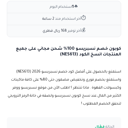
🔥
1
استخدام اليوم
⏱
آخر استخدام منذ
2 ساعة
💰
آخر توفير
168 ريال قطري
كوبون خصم نسبريسو 100% شحن مجاني على جميع
المنتجات انسخ الكود (NES613)
استمتع بالحصول على أفضل كود خصم نسبريسو 2026 (
NES613
)
واستمتع بخصم فوري وتخفيض مضمون حتى 80% على كافة ماكينات
وكبسولات القهوة . ماذا تنتظر ؟ اطلب الآن من موقع نسبريسو ووفر
الكثير من المال عند نسخ كوبون نسبريسو ولصقه في خانة الرمز الترويجي
لتحقق الخصم المطلوب !
الحالة:
فعّال