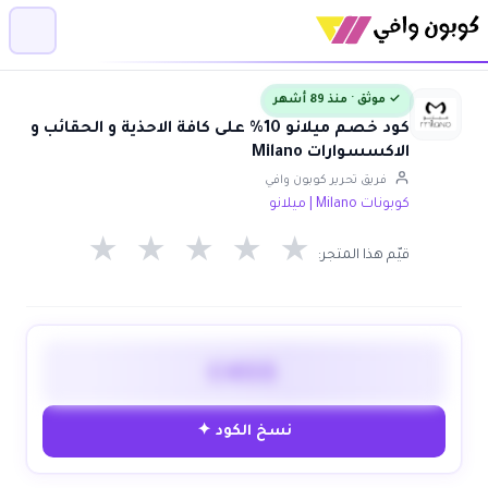
✓ موثق · منذ 89 أشهر
كود خصم ميلانو 10% على كافة الاحذية و الحقائب و
الاكسسوارات Milano
فريق تحرير كوبون وافي
كوبونات Milano | ميلانو
★
★
★
★
★
قيّم هذا المتجر:
C455
نسخ الكود ✦