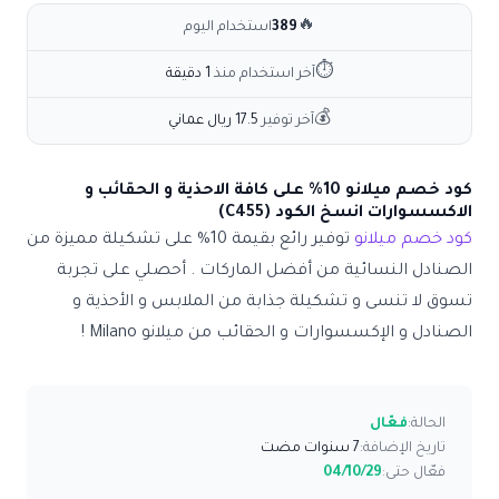
🔥
389
استخدام اليوم
⏱
آخر استخدام منذ
1 دقيقة
💰
آخر توفير
17.5 ريال عماني
كود خصم ميلانو 10% على كافة الاحذية و الحقائب و
الاكسسوارات انسخ الكود (C455)
كود خصم ميلانو
توفير رائع بقيمة 10% على تشكيلة مميزة من
الصنادل النسائية من أفضل الماركات . أحصلي على تجربة
تسوق لا تنسى و تشكيلة جذابة من الملابس و الأحذية و
الصنادل و الإكسسوارات و الحقائب من ميلانو Milano !
الحالة:
فعّال
تاريخ الإضافة:
7 سنوات مضت
فعّال حتى:
04/10/29