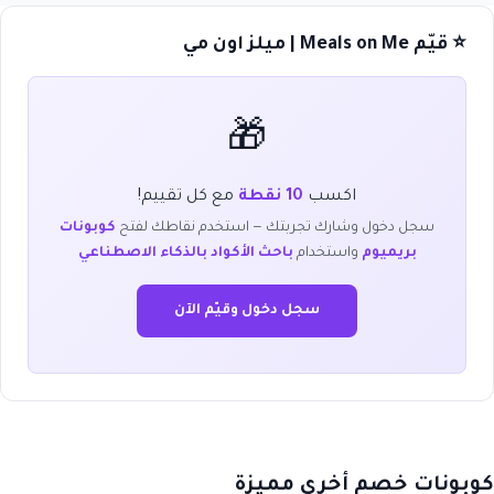
⭐ قيّم Meals on Me | ميلز اون مي
🎁
اكسب
10 نقطة
مع كل تقييم!
سجل دخول وشارك تجربتك — استخدم نقاطك لفتح
كوبونات
بريميوم
واستخدام
باحث الأكواد بالذكاء الاصطناعي
سجل دخول وقيّم الآن
كوبونات خصم أخرى مميزة