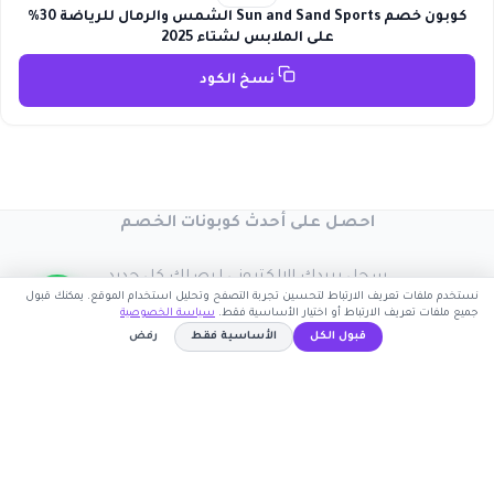
كوبون خصم Sun and Sand Sports الشمس والرمال للرياضة 30%
على الملابس لشتاء 2025
نسخ الكود
احصل على أحدث كوبونات الخصم
سجل بريدك الإلكتروني ليصلك كل جديد
نستخدم ملفات تعريف الارتباط لتحسين تجربة التصفح وتحليل استخدام الموقع. يمكنك قبول
جميع ملفات تعريف الارتباط أو اختيار الأساسية فقط.
سياسة الخصوصية
قبول الكل
الأساسية فقط
رفض
اشترك الآن
WAFY
نسخ الكود
كوبون وافي