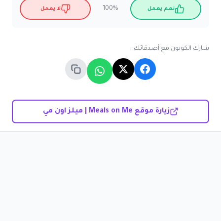
100%
نعم يعمل
لا يعمل
شارك الكوبون مع أصدقائك:
زيارة موقع Meals on Me | ميلز اون مي