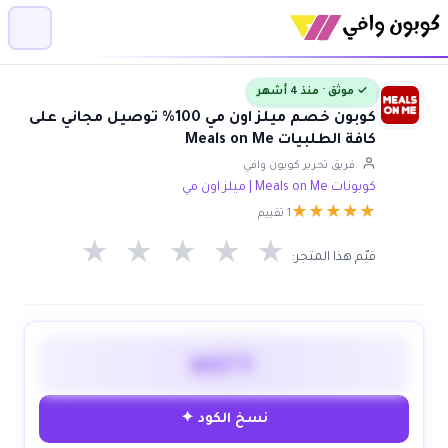
✓ موثق · منذ 4 أشهر
كوبون خصم ميلز اون مي 100% توصيل مجاني على
كافة الطلبيات Meals on Me
فريق تحرير كوبون وافي
كوبونات Meals on Me | ميلز اون مي
★
★
★
★
★
1 تقييم
★
★
★
★
★
قيّم هذا المتجر:
WAFY
نسخ الكود ✦