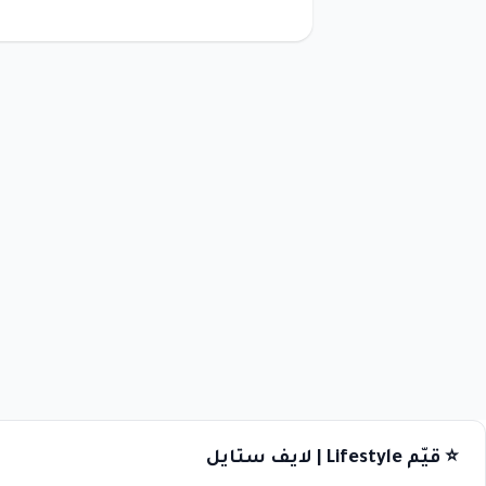
⭐ قيّم Lifestyle | لايف ستايل