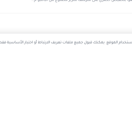
احصل على أحدث كوبونات الخصم
ستخدم ملفات تعريف الارتباط لتحسين تجربة التصفح وتحليل استخدام الموقع. يمك
سجل بريدك الإلكتروني ليصلك كل جديد
اشتر
عن الموقع
حسابي
اتصل بنا
تسجيل دخول

عن كوبون وافي
إنشاء حساب
ياسة الخصوصية
تقديم اقتراح