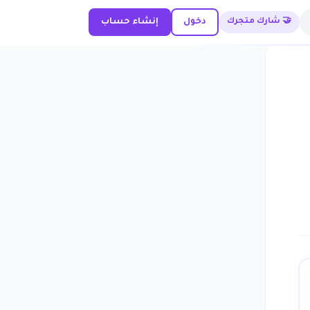
🤝 شارك متجرك
دخول
إنشاء حساب