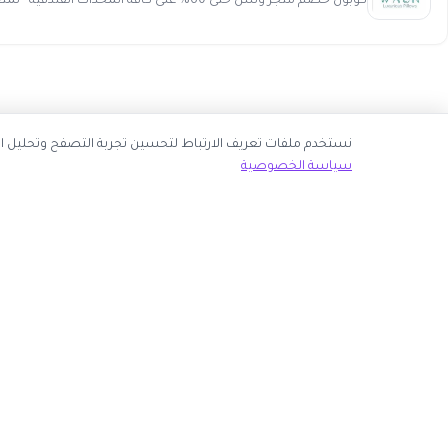
كوبون خصم متجر وسن حتى 60% على كافة المخدات الفندقية تمتعوا بتخفيض حصري على شرشف سرير مصنوع من البامبو م...
نك قبول جميع ملفات تعريف الارتباط أو اختيار الأساسية فقط.
سياسة الخصوصية
ك الآن
روابط مهمة
كوبون وافي
 انضم كشريك
أكبر موقع عربي لكوبونات الخصم وأكواد التوفير. نوفر لك
المتاجر
أحدث العروض والتخفيضات من أشهر المتاجر الإلكترونية.
الأكثر طلباً
الأعلى تصويتاً