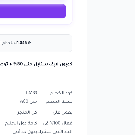
🔥
1,045
استخدام ال
كوبون لايف ستايل حتى 80% + توصيل مجاني على كافة المنتجات انسخ الكود (LA133)
كود الخصم
LA133
نسبة الخصم
حتى 80%
يعمل على
كل المتجر
فعال 100% في
كافة دول الخليج
الحد الأدنى للشراء
بدون حد أدنى