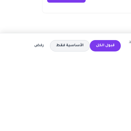
.
قبول الكل
الأساسية فقط
رفض
المتاجر
كود خصم تيمو
كود خصم اي هيرب
ة