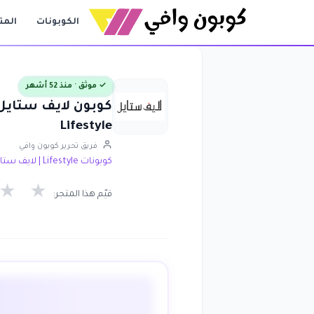
الكوبونات
المت
✓ موثق · منذ 52 أشهر
Lifestyle
فريق تحرير كوبون وافي
كوبونات Lifestyle | لايف ستايل
★
★
قيّم هذا المتجر: