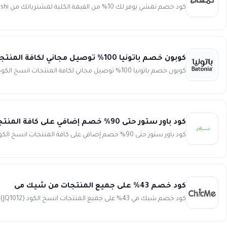
كود خصم نمشي يوفر لك 10% من القيمة الكلية لمشترياتك من Namshi. مع نمشي تجربة التسوق إستثنائية. و مما يجعلها أكثر إثار...
كوبون خصم باتونيا 100% توصيل مجاني لكافة المنتجات Batonia
كوبون خصم باتونيا 100% توصيل مجاني لكافة المنتجات انسخ الكود (WAFY) لا تفوت فرصة حصولك على أفضل توفير واستمتع...
كود باور ستور حتى 90% خصم إضافي على كافة المنتجات power store
كود باور ستور حتى 90% خصم إضافي على كافة المنتجات انسخ الكود (LV8) كود الخصم LV8...
كود خصم 43% على جميع المنتجات من شيك مى
كود خصم شيك مي 43% على جميع المنتجات انسخ الكود (JQ1012) أضخم مواقع الأزياء النسائية هو تشيك مى، يحتوى الموقع...