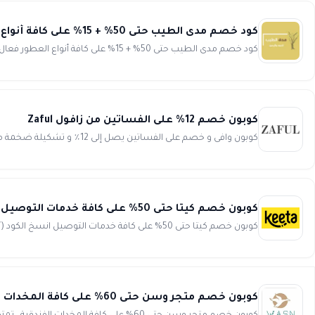
كود خصم مدى الطيب حتى 50% + 15% على كافة أنواع العطور mada alteeb
كود خصم مدى الطيب حتى 50% + 15% على كافة أنواع العطور فعال ومجرب وفر الكثير من المال على تشكيلة رائعة من الع...
كوبون خصم 12% على الفساتين من زافول Zaful
كوبون وافى و خصم على الفساتين يصل إلى 12٪ و تشكيلة ضخمة من فساتين السهرة و الفساتين الرسمية و فساتين المناسبات الخاصة...
كوبون خصم كيتا حتى 50% على كافة خدمات التوصيل keeta
كوبون خصم كيتا حتى 50% على كافة خدمات التوصيل انسخ الكود (WAFY) استمتع بخصومات لا تفوت وعروض لا تنتهي مع كيتا...
كوبون خصم متجر وسن حتى 60% على كافة المخدات الفندقية wasn