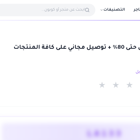
التصنيفات
اجر
كوبون لايف ستايل حتى 80% + توصيل مجاني على كافة المنتجات
★
★
★
LA133