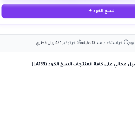
نسخ الكود ✦
💰
⏱
يوم
آخر استخدام منذ
13 دقيقة
آخر توفير
47.1 ريال قطري