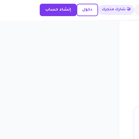
🤝 شارك متجرك
دخول
إنشاء حساب