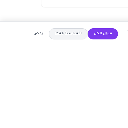
.
قبول الكل
الأساسية فقط
رفض
المتاجر
كود خصم تيمو
كود خصم اي هيرب
ة