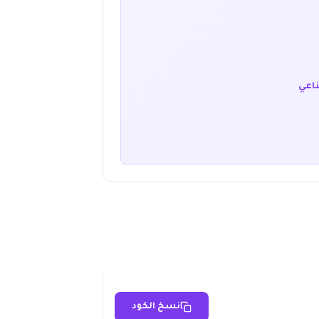
ناعي
نسخ الكود