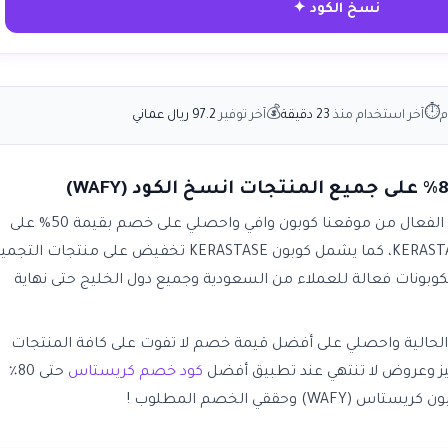
نسخ الكود ✦
💰
⏱
م
آخر استخدام منذ
23 دقيقة
آخر توفير
97.2 ريال عماني
2026 الفعال من موقعنا كوبون وافي واحصلي على خصم بقيمة 50% على
طلبك الأول من موقع كريستاس KERASTASE، كما يشمل كوبون KERASTASE تخفيض على منتجات الت
لكوبونات فعالة للعملاء من السعودية وجميع دول الخليج حتى نهاية
حالية واحصلي على أفضل قيمة خصم لا تفوت على كافة المنتجات
يز وعروض لا تنتهي عند تطبيق أفضل
كود خصم كريستاس
حتى 80٪
وحققي الخصم المطلوب !