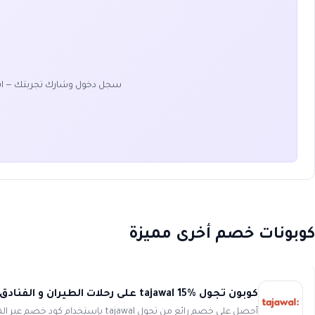
سجل دخول وشارك تجربتك — ا
كوبونات خصم أخرى مميزة
كوبون تجول tajawal 15% على رحلات الطيران و الفنادق
أحصل على خصم رائع من تجول tajawal بإستخدام كود خصم عبر الموقع و التطبيق عند إستخدامك بطاقات فيزا عند حجز فندق او تذكر...