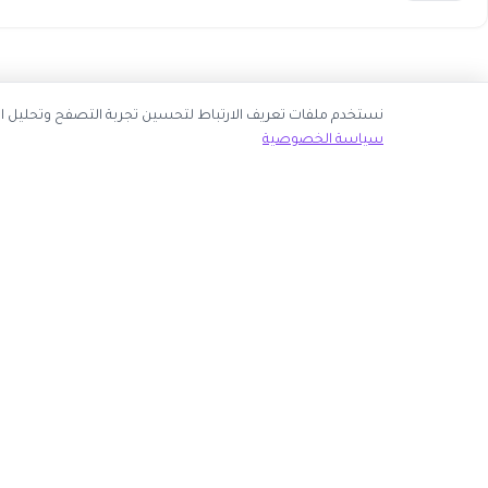
نك قبول جميع ملفات تعريف الارتباط أو اختيار الأساسية فقط.
سياسة الخصوصية
ك الآن
روابط مهمة
كوبون وافي
 انضم كشريك
أكبر موقع عربي لكوبونات الخصم وأكواد التوفير. نوفر لك
المتاجر
أحدث العروض والتخفيضات من أشهر المتاجر الإلكترونية.
الأكثر طلباً
الأعلى تصويتاً
روابط الموجودة على موقعنا.