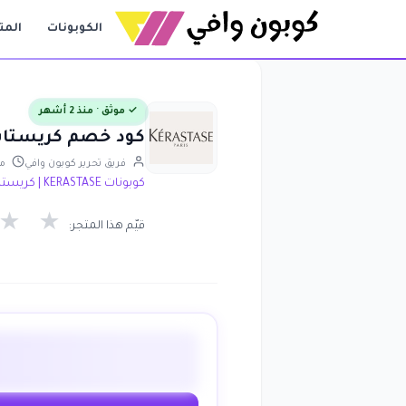
الكوبونات
المت
✓ موثق · منذ 2 أشهر
كود خصم كريستاس حتى 80٪ على جميع الم
فريق تحرير كوبون وافي
محد
كوبونات KERASTASE | كريستاس
★
★
قيّم هذا المتجر: