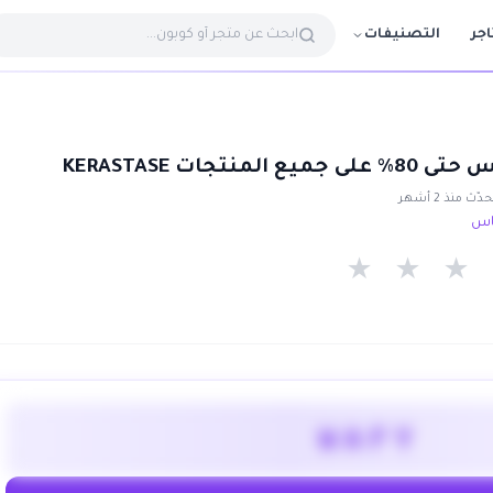
التصنيفات
اجر
نتجات KERASTASE
ّث منذ 2 أشهر
★
★
★
WAFY