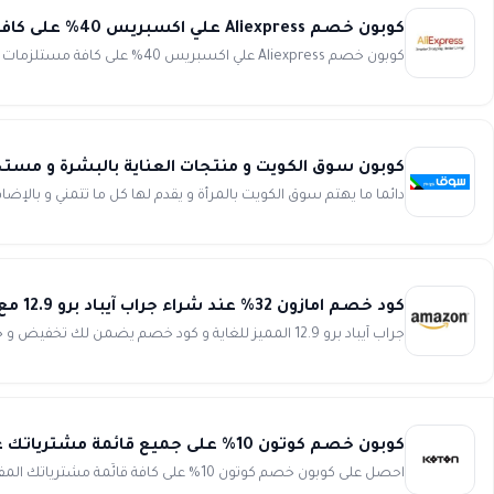
كوبون خصم Aliexpress علي اكسبريس 40% على كافة مستلزمات الديكور المنزلي
كوبون خصم Aliexpress علي اكسبريس 40% على كافة مستلزمات الديكور المنزلي انسخ الكود (JANNEW5) يمكنك الان الحصول...
كوبون سوق الكويت و منتجات العناية بالبشرة و مستحضرات ال
دائما ما يهتم سوق الكويت بالمرأة و يقدم لها كل ما تتمني و بال
كود خصم امازون 32% عند شراء جراب آيباد برو 12.9 مع حامل قلم أبل
جراب آيباد برو 12.9 المميز للغاية و كود خصم يضمن لك تخفيض و خصم حقيقى من امازون و تجربة شراء مميزة و توفير الكثير من ...
كوبون خصم كوتون 10% على جميع قائمة مشترياتك عند طلبك لاول مرة من الموقع koton
احصل على كوبون خصم كوتون 10% على كافة قائًمة مشترياتك المفضلة وشارك جميع محبين التسوق تجربتك المميزة مع كوتون ليحظوا ...