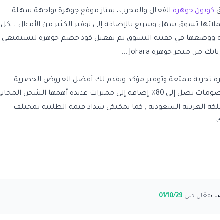
ق
كوبون جوهرة
الفعال والمجرب، يمتاز موقع جوهرة بواجهة سهلة
لائها تسوق سهل وسريع بالإضافة إلى توفير الكثير من الأموال ، ،كل
لة ووضعها في حقيبة التسوق ثم تفعيل كود خصم جوهرة لتستمتعي
 متجر جوهرة Johara ...
تجربة ممتعة وتوفير مؤكد ويقدم لك أفضل العروض الحصرية
المتجددة يوميا وأسبوعيا وشهريا وخصومات تصل إلى 80٪ إضافة إلى مميزات عديدة أهمها الشحن المجان
ملكة العربية السعودية , كما يمكنكي سداد قيمة الطلبية بمختلف
 .
فعّال حتى:
01/10/29