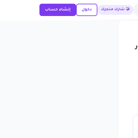
🤝 شارك متجرك
دخول
إنشاء حساب
ر