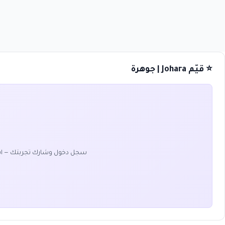
⭐ قيّم Johara | جوهرة
سجل دخول وشارك تجربتك — ا