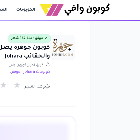
الكوبونات
المت
✓ موثق · منذ 67 أشهر
والحقائب Johara
فريق تحرير كوبون وافي
كوبونات Johara | جوهرة
★
★
قيّم هذا المتجر: