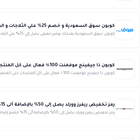
كوبون سوق السعودية و خصم 25% علي الثلاجات و الفريزر من Souq
كوبون سوق السعودية يمنحك توفير حقيقي يصل إلي 25% علي الثلاجات و الفريزر من أهم البراندات الشهيرة. كما يمكنك التمتع بم...
كوبون ذا جيفينج موفمنت 100٪ فعال على كل المنتجات حتى المخفضة The Giving Movement
كوبون ذا جيفينج موفمنت 100٪ فعال على كل المنتجات حتى المخفضة انسخ الكود (WAFY) استمتع بتخفيضات ذا جيفينج موفم...
رمز تخفيض ريفرز وورلد يصل إلى 50% بالإضافة ألى 15% خصم إضافي على كافة المشتريات Rivers World
رمز تخفيض ريفرز وورلد يصل إلى 50% بالإضافة ألى 15% خصم إضافي على كافة المشتريات تسوق بمتعة وتوفير مع أحدث رمز...