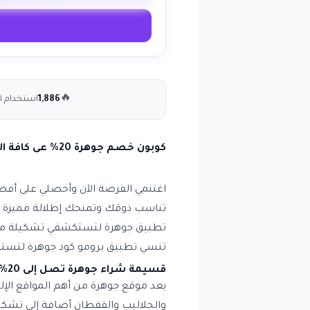
🔥
1,886
استخدام ال
كوبون خصم جوهرة 20% عى كافة المنتجات انسخ الكود (NDFSMD)
اغتنمي الفرصة الآن وأحصلي على أف
تناسب ذوقك وتمنحك إطلالة مميزة
تطبيق جوهرة لتستكشفي تشكيلة مميزة
تنسي تطبيق برومو كود جوهرة لتستم
قسيمة شراء جوهرة تصل إلى 20% على كافة المنتجات المتاحه داخل متجر جوهرة
يعد موقع جوهرة من أهم المواقع الإل
والجلاليب والقفطان أضافة إلى تشك