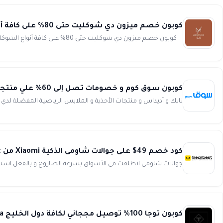
كوبون خصم ميزون دي شوكليت حتى 80% على كافة أنواع الشوكليت maison de chocolate
كوبون خصم ميزون دي شوكليت حتى 80% على كافة أنواع الشوكليت استمتع بمذاق الشوكلاته الرائع ووفر الكثير من المال ع...
كوبون سوق كوم و خصومات تصل إلى 60% علي منتجات نايك و أديداس من Souq
نايك و أديداس و منتجات الأحذية و الملابس الرياضية المفضلة لد
كود خصم 49$ على جوالات شاومى الذكية Xiaomi من Gearbest
جوالات شاومى انطلقت فى الأسواق بسرعة الصاروخ و بالفعل استط
كوبون توجا 100% توصيل مججاني لكافة دول الخليج toga