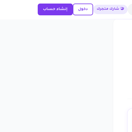
🤝 شارك متجرك
دخول
إنشاء حساب