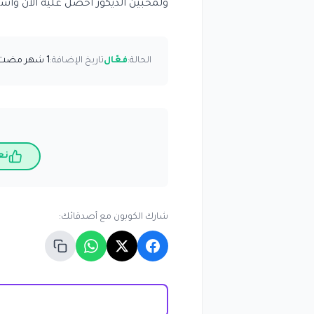
ولمحبين الديكور احصل عليه الآن وا
الحالة:
فعّال
تاريخ الإضافة:
1 شهر مضت
نع
شارك الكوبون مع أصدقائك: