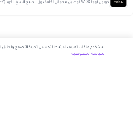
كوبون توجا 100% توصيل مججاني لكافة دول الخليج انسخ الكود (WAFY) كود الخصم WAFY ...
نك قبول جميع ملفات تعريف الارتباط أو اختيار الأساسية فقط.
سياسة الخصوصية
ك الآن
روابط مهمة
كوبون وافي
 انضم كشريك
أكبر موقع عربي لكوبونات الخصم وأكواد التوفير. نوفر لك
المتاجر
أحدث العروض والتخفيضات من أشهر المتاجر الإلكترونية.
الأكثر طلباً
الأعلى تصويتاً