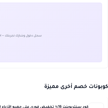
سجل دخول وشارك تجربتك — ا
كوبونات خصم أخرى مميزة
كود سنتربوينت 16٪ تخفيض فوري على جميع الأزياء الرجالية من سبلاش فقط Centrepoint