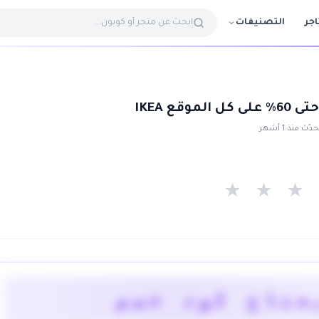
التصنيفات
اجر
وقع IKEA
ّث منذ 1 أشهر
★
★
★
يحتاج كود خصم