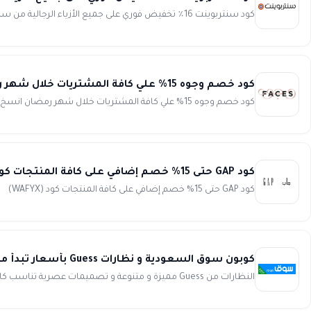
كود سنتربوينت 16٪ تخفيض فوري على جميع الأزياء الرجالية من سبلاش فقط انسخ الكود (CP34R) يعد موقع سنتربوينت Cen...
كود خصم وجوه 15% علي كافة المشتريات خلال شهر رمضان من Faces
كود خصم وجوه 15% علي كافة المشتريات خلال شهر رمضان انسخ الكود (NICE811) كود خصم وجوه يوفر لك 15% علي جميع مشت...
كود GAP حتى 15% خصم إضافي على كافة المنتجات كود (WAFYX)
كود GAP حتى 15% خصم إضافي على كافة المنتجات كود (WAFYX) كود الخصم WAFYX ...
كوبون سوق السعودية و نظارات Guess بأسعار تبدأ من 135 ريال سعودى من Souq
النظارات من Guess مميزة و متنوعة و تصميمات عصرية تناسب كافة الأذواق من سوق السعودية و أسعار لا تقبل المنافسة و ليس له...