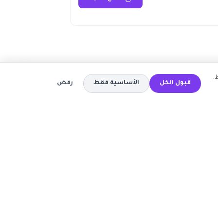
.
قبول الكل
الأساسية فقط
رفض
المتاجر
كود خصم تيمو
كود خصم اي هيرب
ة