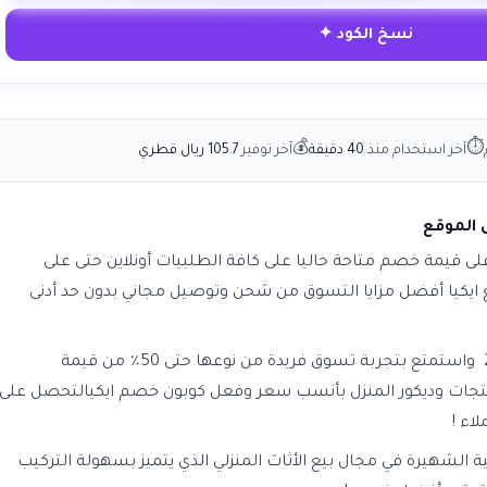
نسخ الكود ✦
💰
⏱
آخر استخدام منذ
40 دقيقة
آخر توفير
105.7 ريال قطري
أعلى قيمة خصم متاحة حاليا على كافة الطلبيات أونلاين حتى على
ايكيا أفضل مزايا التسوق من شحن وتوصيل مجاني بدون حد أدنى
2026 واستمتع بتجربة تسوق فريدة من نوعها حتى 50٪ من قيمة
جات وديكور المنزل بأنسب سعر وفعل كوبون خصم ايكيالتحصل على
اء !
نية الشهيرة في مجال بيع الأثاث المنزلي الذي يتميز بسهولة التركيب