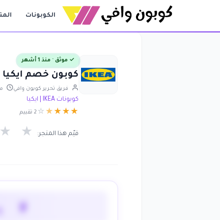
الكوبونات
المت
✓ موثق · منذ 1 أشهر
كوبون خصم ايكيا حتى 60٪ على كل الم
فريق تحرير كوبون وافي
محد
كوبونات IKEA | ايكيا
☆
★
★
★
★
2 تقييم
★
★
قيّم هذا المتجر:
لا 