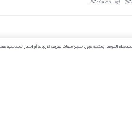
احصل على أحدث كوبونات الخصم
ستخدم ملفات تعريف الارتباط لتحسين تجربة التصفح وتحليل استخدام الموقع. يمك
سجل بريدك الإلكتروني ليصلك كل جديد
اشتر
عن الموقع
حسابي
اتصل بنا
تسجيل دخول

عن كوبون وافي
إنشاء حساب
ياسة الخصوصية
تقديم اقتراح