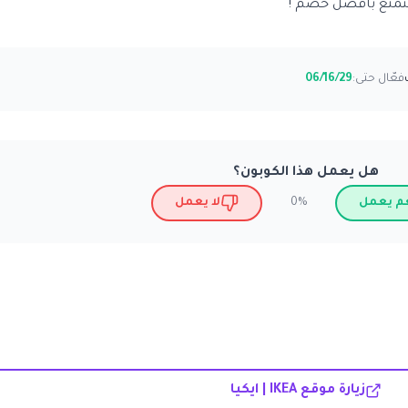
ستمتع بأفضل خصم !
فعّال حتى:
06/16/29
هل يعمل هذا الكوبون؟
م يعمل
لا يعمل
0%
زيارة موقع IKEA | ايكيا