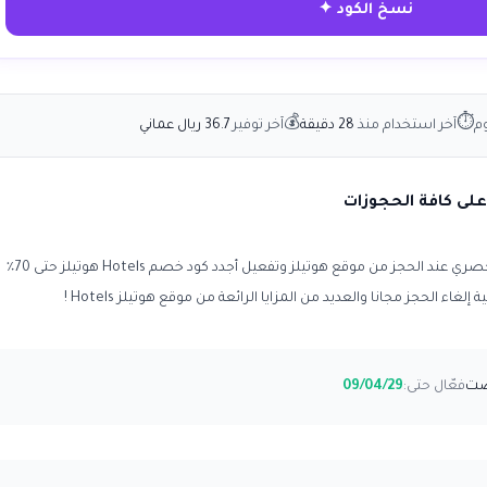
نسخ الكود ✦
💰
⏱
وم
آخر استخدام منذ
28 دقيقة
آخر توفير
36.7 ريال عماني
صري عند الحجز من موقع
هوتيلز وتفعيل أجدد كود خصم Hotels هوتيلز حتى 70٪
اء الحجز مجانا والعديد من المزايا الرائعة من موقع هوتيلز Hotels !
فعّال حتى:
09/04/29