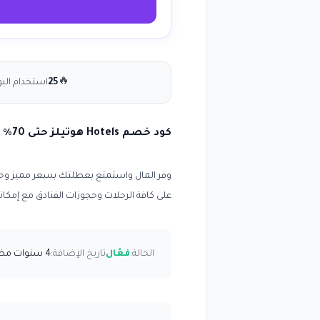
🔥
25
استخدام الي
كود خصم Hotels هوتيلز حتى 70٪ على كافة الحجوزات
وفر المال واستمتع بعطلتك بسعر مميز وح
على كافة الرحلات وحجوزات الفنادق مع إمكانية إلغ
الحالة:
فعّال
تاريخ الإضافة:
4 سنوات مضت