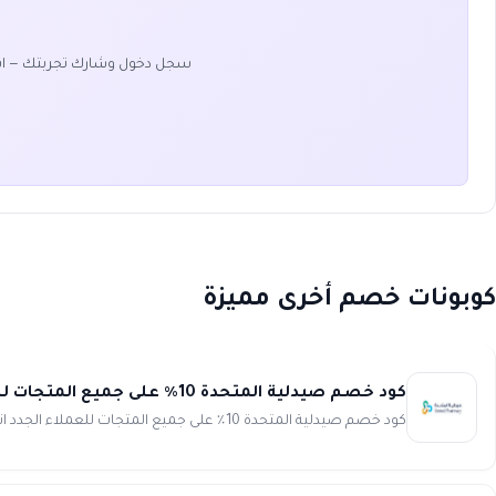
سجل دخول وشارك تجربتك — ا
كوبونات خصم أخرى مميزة
كود خصم صيدلية المتحدة 10٪ على جميع المتجات للعملاء الجدد United pharmacy
كود خصم صيدلية المتحدة 10٪ على جميع المتجات للعملاء الجدد انسخ الكود (WAFY1) احصل على أفضل توفير ممكن عند التسوق م...