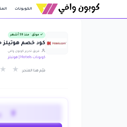
الكوبونات
المت
✓ موثق · منذ 59 أشهر
كود خصم هوتيلز حتى 70٪ على كافة الحجوزا
فريق تحرير كوبون وافي
كوبونات Hotels | هوتيلز
★
★
قيّم هذا المتجر:
لا 