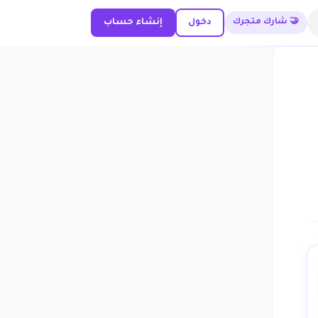
🤝 شارك متجرك
دخول
إنشاء حساب