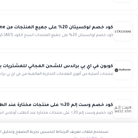
كود خصم لوكسيتان 20% على جميع المنتجات من L’occitane
كود خصم لوكسيتان 20% على جميع المنتجات انسخ الكود (A61) كوبون L’occitane و كود خصم لوكسيتان يضمن لك تخفيضات و خصوم...
كوبون في اي بي براندس للشحن المجاني للمشتريات بأكثر من 300 ريال سعودي من
منتجات أصلية من أقوى العلامات التجارية العالمية من في اي بي ب
كود خصم وست إلم 20٪ على منتجات مختارة عند الطلب أونلاين Westelm
كود خصم وست إلم 20٪ على منتجات مختارة عند الطلب أونلاين انسخ الكود (A2096 ) كود خصم وست إلم Westelm يمنحك الك...
نستخدم ملفات تعريف الارتباط لتحسين تجربة التصفح وتحليل اس