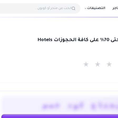
التصنيفات
اجر
ت Hotels
★
★
★
يحتاج كود خصم