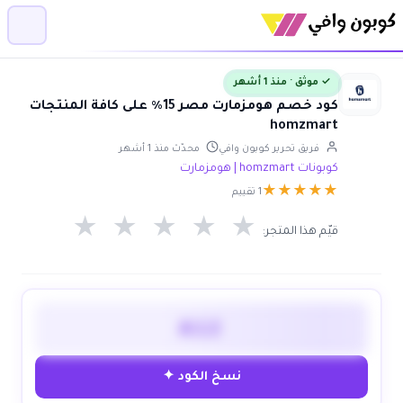
✓ موثق · منذ 1 أشهر
كود خصم هومزمارت مصر 15٪ على كافة المنتجات
homzmart
فريق تحرير كوبون وافي
محدّث منذ 1 أشهر
كوبونات homzmart | هومزمارت
★
★
★
★
★
1 تقييم
★
★
★
★
★
قيّم هذا المتجر:
A12
نسخ الكود ✦