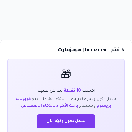
⭐ قيّم homzmart | هومزمارت
🎁
اكسب
10 نقطة
مع كل تقييم!
سجل دخول وشارك تجربتك — استخدم نقاطك لفتح
كوبونات
بريميوم
واستخدام
باحث الأكواد بالذكاء الاصطناعي
سجل دخول وقيّم الآن