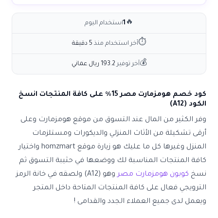
🔥
1
استخدام اليوم
⏱
آخر استخدام منذ
5 دقيقة
💰
آخر توفير
193.2 ريال عماني
كود خصم هومزمارت مصر 15٪ على كافة المنتجات انسخ
الكود (A12)
وفر الكثير من المال عند التسوق من موقع هومزمارت وعلى
أرقى تشكيلة من الأثاث المنزلي والديكورات ومستلزمات
المنزل وغيرها كل ما عليك هو زيارة موقع homzmart واختيار
كافة المنتجات المناسبة لك ووضعها في حثيبة التسوق ثم
نسخ
كوبون هومزمارت مصر
وهو (A12) ولصقه في خانة الرمز
الترويجي فعال على كافة المنتجات المتاحة داخل المتجر
ويعمل لدى جميع العملاء الجدد والقدامى !