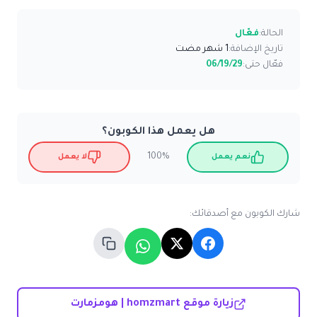
الحالة:
فعّال
تاريخ الإضافة:
1 شهر مضت
فعّال حتى:
06/19/29
هل يعمل هذا الكوبون؟
100%
نعم يعمل
لا يعمل
شارك الكوبون مع أصدقائك:
زيارة موقع homzmart | هومزمارت