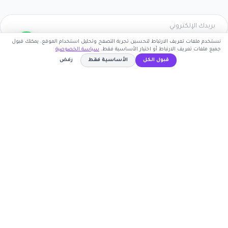
نستخدم ملفات تعريف الارتباط لتحسين تجربة التصفح وتحليل استخدام الموقع. يمكنك قبول
جميع ملفات تعريف الارتباط أو اختيار الأساسية فقط.
سياسة الخصوصية
اشترك الآن
قبول الكل
الأساسية فقط
رفض
كوبون وافي
A12
نسخ الكود
أكبر موقع عربي لكوبونات الخصم وأكواد التوفير. نوفر لك
أحدث العروض والتخفيضات من أشهر المتاجر الإلكترونية.
روابط مهمة
🤝 انضم كشريك
المتاجر