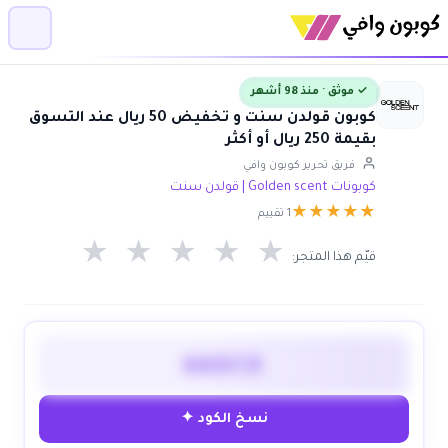
✓ موثق · منذ 98 أشهر
كوبون قولدن سنت و تخفيض 50 ريال عند التسوق
بقيمة 250 ريال أو أكثر
فريق تحرير كوبون وافي
كوبونات Golden scent | قولدن سنت
★
★
★
★
★
1 تقييم
★
★
★
★
★
قيّم هذا المتجر:
AAXCX
نسخ الكود ✦