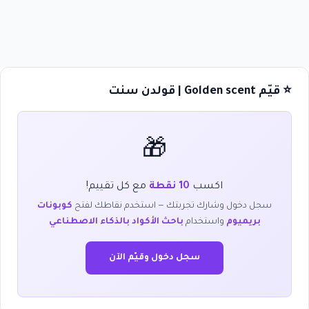
⭐ قيّم Golden scent | قولدن سنت
🎁
اكسب
10 نقطة
مع كل تقييم!
سجل دخول وشارك تجربتك — استخدم نقاطك لفتح
كوبونات
بريميوم
واستخدام
باحث الأكواد بالذكاء الاصطناعي
سجل دخول وقيّم الآن