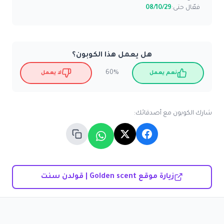
فعّال حتى:
08/10/29
هل يعمل هذا الكوبون؟
60%
نعم يعمل
لا يعمل
شارك الكوبون مع أصدقائك:
زيارة موقع Golden scent | قولدن سنت