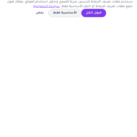
نستخدم ملفات تعريف الارتباط لتحسين تجربة التصفح وتحليل استخدام الموقع. يمكنك قبول
جميع ملفات تعريف الارتباط أو اختيار الأساسية فقط.
سياسة الخصوصية
قبول الكل
الأساسية فقط
رفض
اشترك الآن
AAXCX
كوبون وافي
نسخ الكود
أكبر موقع عربي لكوبونات الخصم وأكواد التوفير. نوفر لك
أحدث العروض والتخفيضات من أشهر المتاجر الإلكترونية.
روابط مهمة
🤝 انضم كشريك
المتاجر
الأكثر طلباً
الأعلى تصويتاً