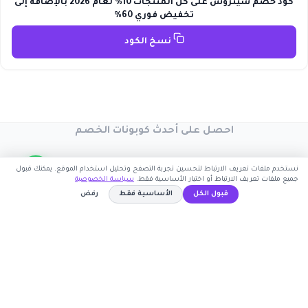
كود خصم سيتروس على كل المنتجات 10% لعام 2026 بالإضافة إلى
تخفيض فوري 60%
نسخ الكود
احصل على أحدث كوبونات الخصم
سجل بريدك الإلكتروني ليصلك كل جديد
نستخدم ملفات تعريف الارتباط لتحسين تجربة التصفح وتحليل استخدام الموقع. يمكنك قبول
جميع ملفات تعريف الارتباط أو اختيار الأساسية فقط.
سياسة الخصوصية
قبول الكل
الأساسية فقط
رفض
WAFY
نسخ الكود
اشترك الآن
كوبون وافي