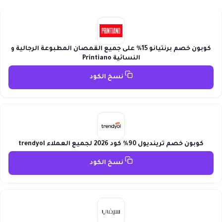
كوبون خصم برنتيانو 15% على جميع القمصان المطبوعة الرجالية و
النسائية Printiano
نسخ الكود
كوبون خصم ترينديول 90% كود 2026 لجميع العملاء trendyol
نسخ الكود