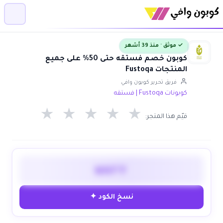
✓ موثق · منذ 39 أشهر
كوبون خصم فستقه حتى 50% على جميع
المنتجات Fustoqa
فريق تحرير كوبون وافي
كوبونات Fustoqa | فستقه
★
★
★
★
★
قيّم هذا المتجر:
WAFY
نسخ الكود ✦