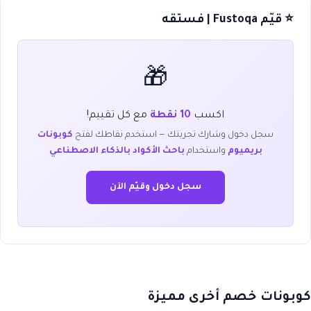
⭐ قيّم Fustoqa | فستقه
🎁
اكسب
10 نقطة
مع كل تقييم!
سجل دخول وشارك تجربتك — استخدم نقاطك لفتح
كوبونات
بريميوم
واستخدام
باحث الأكواد بالذكاء الاصطناعي
سجل دخول وقيّم الآن
كوبونات خصم أخرى مميزة