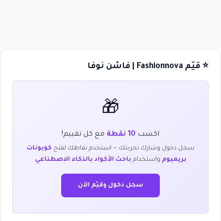
⭐ قيّم Fashionnova | فاشن نوفا
🎁
اكسب
10 نقطة
مع كل تقييم!
سجل دخول وشارك تجربتك — استخدم نقاطك لفتح
كوبونات
بريميوم
واستخدام
باحث الأكواد بالذكاء الاصطناعي
سجل دخول وقيّم الآن