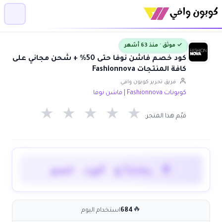
✓ موثق · منذ 63 أشهر
كود خصم فاشن نوفا حتى 50% + شحن مجاني على
كافة المنتجات Fashionnova
فريق تحرير كوبون وافي
كوبونات Fashionnova | فاشن نوفا
★
★
★
★
★
قيّم هذا المتجر:
لا يحتاج كود خصم
🔥
684
استخدام اليوم