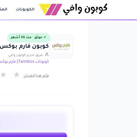
الكوبونات
المت
✓ موثق · منذ 96 أشهر
كوبون فارم بوكس و ا
فريق تحرير كوبون وافي
كوبونات Farmbox | فارم بوكس
★
★
قيّم هذا المتجر: