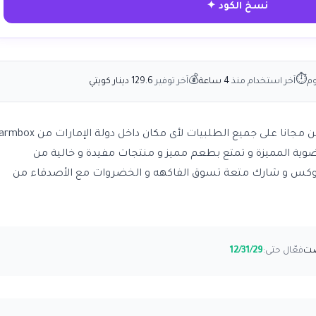
نسخ الكود ✦
💰
⏱
وم
آخر استخدام منذ
4 ساعة
آخر توفير
129.6 دينار كويتي
ية المميزة و تمتع بطعم مميز و منتجات مفيدة و خالية من
م بوكس و شارك متعة تسوق الفاكهه و الخضروات مع الأصدقاء من
فعّال حتى:
12/31/29