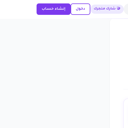
🤝 شارك متجرك
دخول
إنشاء حساب