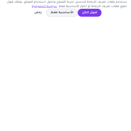
نستخدم ملفات تعريف الارتباط لتحسين تجربة التصفح وتحليل استخدام الموقع. يمكنك قبول
جميع ملفات تعريف الارتباط أو اختيار الأساسية فقط.
سياسة الخصوصية
اشترك الآن
قبول الكل
الأساسية فقط
رفض
كوبون وافي
لا يحتاج كود خصم
نسخ الكود
أكبر موقع عربي لكوبونات الخصم وأكواد التوفير. نوفر لك
أحدث العروض والتخفيضات من أشهر المتاجر الإلكترونية.
روابط مهمة
🤝 انضم كشريك
المتاجر
الأكثر طلباً
الأعلى تصويتاً