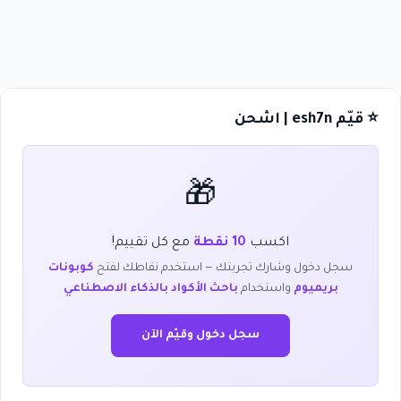
⭐ قيّم esh7n | اشحن
🎁
اكسب
10 نقطة
مع كل تقييم!
سجل دخول وشارك تجربتك — استخدم نقاطك لفتح
كوبونات
بريميوم
واستخدام
باحث الأكواد بالذكاء الاصطناعي
سجل دخول وقيّم الآن