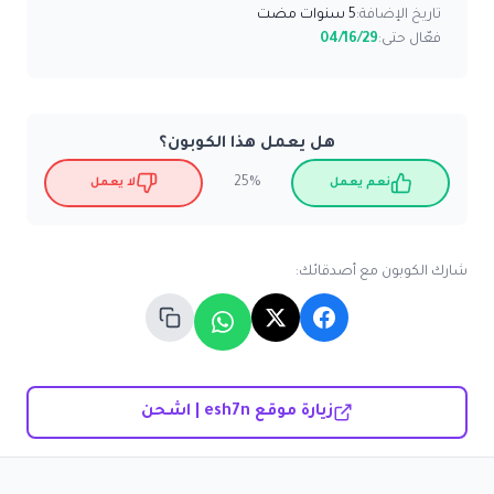
تاريخ الإضافة:
5 سنوات مضت
فعّال حتى:
04/16/29
هل يعمل هذا الكوبون؟
25%
نعم يعمل
لا يعمل
شارك الكوبون مع أصدقائك:
زيارة موقع esh7n | اشحن