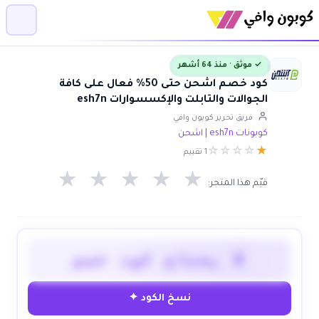
✓ موثق · منذ 64 أشهر
كود خصم اشحن حتى 50% فعال على كافة
الجوالات والتابلت والإكسسوارات esh7n
فريق تحرير كوبون وافي
كوبونات esh7n | اشحن
☆
☆
☆
☆
★
1 تقييم
★
★
★
★
★
قيّم هذا المتجر:
لا يحتاج كود خصم
نسخ الكود ✦