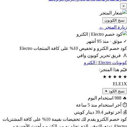
×
نسخ الكوبون
زيارة المتجر ←
✓ موثق · منذ 95 أشهر
كود خصم الكترو و تخفيض 10% على كافة المنتجات Electro
فريق تحرير كوبون وافي
كوبونات Electro | الكترو
قيّم هذا المتجر:
★
★
★
★
★
ELE1X
نسخ الكود ✦
🔥
988
استخدام اليوم
⏱
آخر استخدام منذ
5 ساعة
💰
آخر توفير
39.4 دينار كويتي
كود خصم الكترو يقدم لك تخفيضات بقيمة 10% على كافة المشتريات
Electro. تمتع بالتوفير الذي تحلم به من الكترو و أحدث الأجهزة و