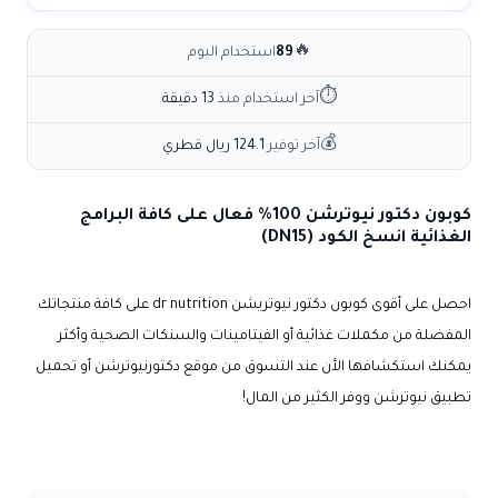
🔥
89
استخدام اليوم
⏱
آخر استخدام منذ
13 دقيقة
💰
آخر توفير
124.1 ريال قطري
كوبون دكتور نيوترشن 100% فعال على كافة البرامج
الغذائية انسخ الكود (DN15)
احصل على أقوى كوبون دكتور نيوتريشن dr nutrition على كافة منتجاتك
المفضلة من مكملات غذائية أو الفيتامينات والسنكات الصحية وأكثر
يمكنك استكشافها الأن عند التسوق من موقع دكتورنيوترشن أو تحميل
تطبيق نيوترشن ووفر الكثير من المال!