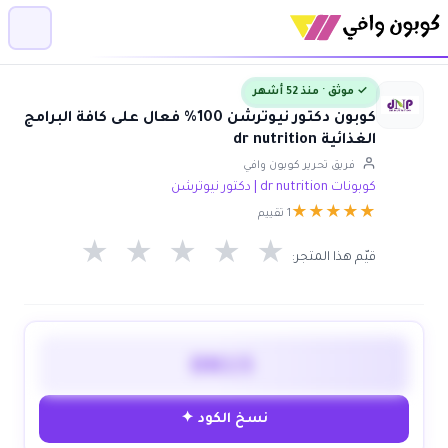
✓ موثق · منذ 52 أشهر
كوبون دكتور نيوترشن 100% فعال على كافة البرامج
الغذائية dr nutrition
فريق تحرير كوبون وافي
كوبونات dr nutrition | دكتور نيوترشن
★
★
★
★
★
1 تقييم
★
★
★
★
★
قيّم هذا المتجر:
DN15
نسخ الكود ✦