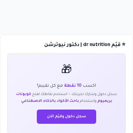
⭐ قيّم dr nutrition | دكتور نيوترشن
🎁
اكسب
10 نقطة
مع كل تقييم!
سجل دخول وشارك تجربتك — استخدم نقاطك لفتح
كوبونات
بريميوم
واستخدام
باحث الأكواد بالذكاء الاصطناعي
سجل دخول وقيّم الآن