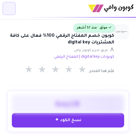
✓ موثق · منذ 57 أشهر
كوبون خصم المفتاح الرقمي 100% فعال على كافة
المشتريات digital key
فريق تحرير كوبون وافي
كوبونات digital key | المفتاح الرقمي
★
★
★
★
★
قيّم هذا المتجر:
key10
نسخ الكود ✦