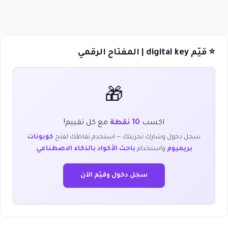
⭐ قيّم digital key | المفتاح الرقمي
🎁
اكسب
10 نقطة
مع كل تقييم!
سجل دخول وشارك تجربتك — استخدم نقاطك لفتح
كوبونات
بريميوم
واستخدام
باحث الأكواد بالذكاء الاصطناعي
سجل دخول وقيّم الآن