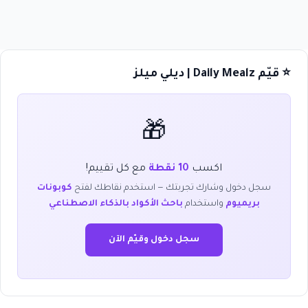
⭐ قيّم Daily Mealz | ديلي ميلز
🎁
اكسب
10 نقطة
مع كل تقييم!
سجل دخول وشارك تجربتك — استخدم نقاطك لفتح
كوبونات
بريميوم
واستخدام
باحث الأكواد بالذكاء الاصطناعي
سجل دخول وقيّم الآن