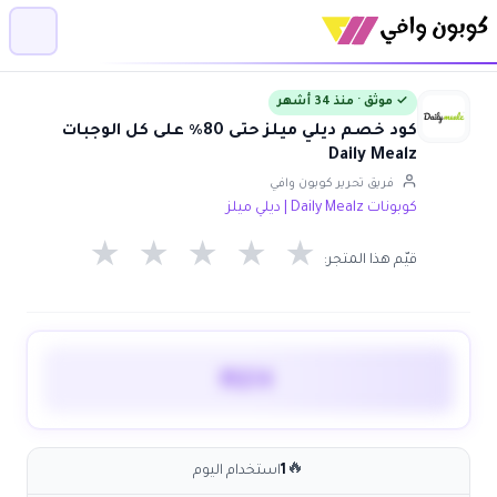
✓ موثق · منذ 34 أشهر
كود خصم ديلي ميلز حتى 80٪ على كل الوجبات
Daily Mealz
فريق تحرير كوبون وافي
كوبونات Daily Mealz | ديلي ميلز
★
★
★
★
★
قيّم هذا المتجر:
MZ4
🔥
1
استخدام اليوم