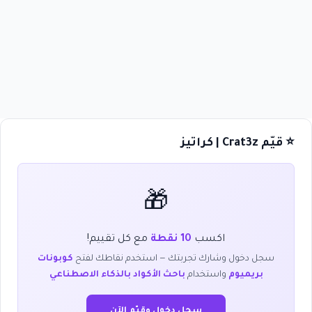
⭐ قيّم Crat3z | كراتيز
🎁
اكسب
10 نقطة
مع كل تقييم!
سجل دخول وشارك تجربتك — استخدم نقاطك لفتح
كوبونات
بريميوم
واستخدام
باحث الأكواد بالذكاء الاصطناعي
سجل دخول وقيّم الآن