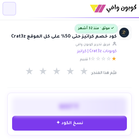
✓ موثق · منذ 32 أشهر
كود خصم كراتيز حتى 50% على كل الموقع Crat3z
فريق تحرير كوبون وافي
كوبونات Crat3z | كراتيز
☆
☆
☆
☆
★
1 تقييم
★
★
★
★
★
قيّم هذا المتجر:
WAFY
نسخ الكود ✦