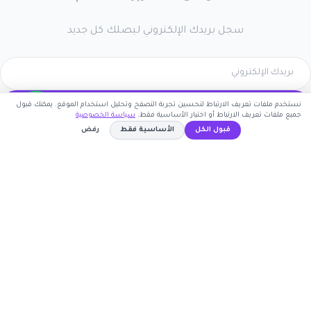
سجل بريدك الإلكتروني ليصلك كل جديد
نستخدم ملفات تعريف الارتباط لتحسين تجربة التصفح وتحليل استخدام الموقع. يمكنك قبول
اشترك الآن
جميع ملفات تعريف الارتباط أو اختيار الأساسية فقط.
سياسة الخصوصية
قبول الكل
الأساسية فقط
رفض
كوبون وافي
WAFY
نسخ الكود
أكبر موقع عربي لكوبونات الخصم وأكواد التوفير. نوفر لك
أحدث العروض والتخفيضات من أشهر المتاجر الإلكترونية.
روابط مهمة