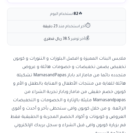
🔥
82
استخدام اليوم
⏱
آخر استخدام منذ
23 دقيقة
💰
آخر توفير
38.5 ريال قطري
ملابس البنات المميزة و افضل البلوزات و التنورات و كوبون
تخفيض يضمن تخفيضات و خصومات هائلة و عروض
متجدده دائما من ماماز اند باباز MamasandPapas تشكيلة
هائلة للغاية من منتجات الأطفال و العناية بالطفل و الأم و
كوبون خصم حقيقى من ماماز وباباز تجربة الشراء من
Mamasandpapas مليئة بالإثارة و الخصومات و التخفيضات
الرائعة. و من خلال كوبون وافى ستحظى بآخر و أحدث و أقوى
العروض و كوبونات و أكواد الخصم المجربة و الحقيقية فقط
قم بزيارة كوبون وافى قبل الشراء و سجل بريدك الإلكتروني