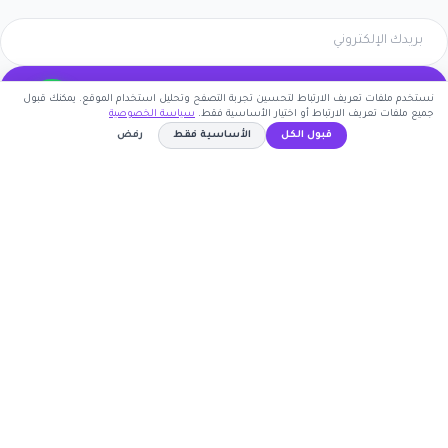
اشترك الآن
نستخدم ملفات تعريف الارتباط لتحسين تجربة التصفح وتحليل استخدام الموقع. يمكنك قبول
جميع ملفات تعريف الارتباط أو اختيار الأساسية فقط.
سياسة الخصوصية
كوبون وافي
قبول الكل
الأساسية فقط
رفض
أكبر موقع عربي لكوبونات الخصم وأكواد التوفير. نوفر لك
WAFY1
نسخ الكود
أحدث العروض والتخفيضات من أشهر المتاجر الإلكترونية.
روابط مهمة
🤝 انضم كشريك
المتاجر
الأكثر طلباً