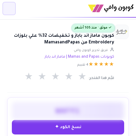
✓ موثق · منذ 105 أشهر
كوبون ماماز اند باباز و تخفيضات 32% علي بلوزات
Embroidery من MamasandPapas
فريق تحرير كوبون وافي
كوبونات Mamas and Papas | ماماز اند باباز
★
★
★
★
★
4 تقييم
★
★
★
★
★
قيّم هذا المتجر:
WAFY1
نسخ الكود ✦