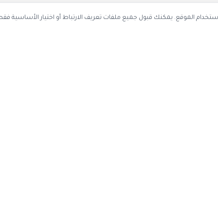
ستخدم ملفات تعريف الارتباط لتحسين تجربة التصفح وتحليل استخدام الموقع. يمك
احصل على أحدث كوبونات الخصم
سجل بريدك الإلكتروني ليصلك كل جديد
اشتر
عن الموقع
حسابي
اتصل بنا
تسجيل دخول

عن كوبون وافي
إنشاء حساب
ياسة الخصوصية
تقديم اقتراح
إدارة ملفات تعريف الارتباط
·
سياسة الخصوصية
قد نحصل على عمولة عند الشراء من خلال ال
كوبون وافي
2017-2026 © جميع الحقوق محفوظة —