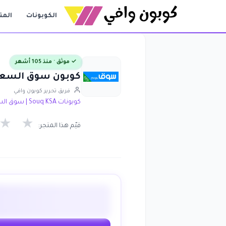
الكوبونات
المت
✓ موثق · منذ 105 أشهر
كوبون سوق السعودية و آيفون 6S ب
فريق تحرير كوبون وافي
كوبونات Souq KSA | سوق السعودية
★
★
قيّم هذا المتجر: