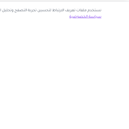
نك قبول جميع ملفات تعريف الارتباط أو اختيار الأساسية فقط.
سياسة الخصوصية
ك الآن
روابط مهمة
كوبون وافي
 انضم كشريك
أكبر موقع عربي لكوبونات الخصم وأكواد التوفير. نوفر لك
المتاجر
أحدث العروض والتخفيضات من أشهر المتاجر الإلكترونية.
الأكثر طلباً
الأعلى تصويتاً
روابط الموجودة على موقعنا.