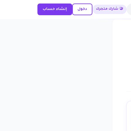
🤝 شارك متجرك
دخول
إنشاء حساب