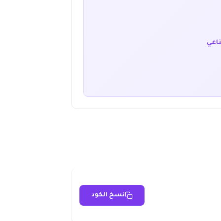
ناعي
نسخ الكود