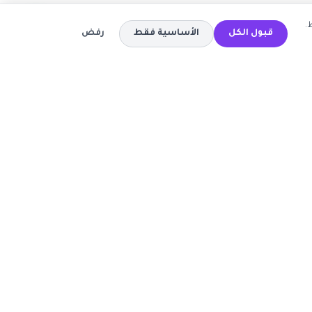
.
قبول الكل
الأساسية فقط
رفض
المتاجر
كود خصم تيمو
كود خصم اي هيرب
ة