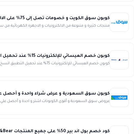
كوبون سوق الكويت و خصومات تصل إلى 75% على الالكترونيات من Souq
منتجات كثيرة و متنوعة من الالكترونيات و الاجهزة الكهربائية من سوق الكويت و ت
كوبون خصم العيسائي للإلكترونيات 15% عند تحميل التطبيق Aleasayi electronics
كوبون خصم العيسائي للإلكترونيات 15% عند تحميل التطبيق انسخ الكود (APP15) استمتع بأفضل توفير مع أحدث كوبون خص...
كوبون سوق السعودية و عرض شراء واحدة و أحصل علي ا
عروض سوق السعودية و أقوى الكوبونات اشتر و احدة و أحصل علي الا
كود خصم بول اند بير 50% على جميع المنتجات Pull&Bear