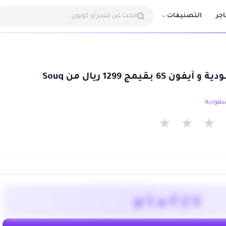
التصنيفات
اجر
قيمج 1299 ريال من Souq
★
★
★
plwf25