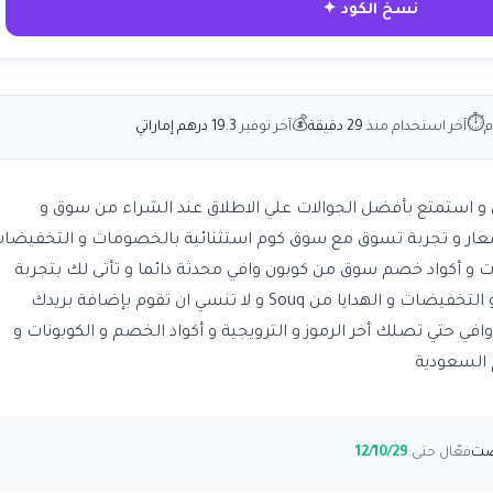
نسخ الكود ✦
💰
⏱
م
آخر استخدام منذ
29 دقيقة
آخر توفير
19.3 درهم إماراتي
الذكي من أبل و استمتع بأفضل الجوالات علي الاطلاق عند الشراء من سوق و
ار و تجربة تسوق مع سوق كوم استثنائية بالخصومات و التخفيضا
لكثير من الأموال Souq كوبونات و أكواد خصم سوق من كوبون وافي محدثة دائما و تأتى لك بتجربة
شراء مليئة بالعروض و الخصومات و التخفيضات و الهدايا من Souq و لا تنسي ان تقوم بإضافة بريدك
 وافي حتي تصلك أخر الرموز و الترويجية و أكواد الخصم و الكوبونات و
السعودية
فعّال حتى:
12/10/29