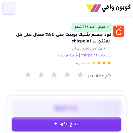
✓ موثق · منذ 58 أشهر
كود خصم شيك بوينت حتى 80% فعال على كل
المنتجات chicpoint
فريق تحرير كوبون وافي
كوبونات chicpoint | شيك بوينت
☆
★
★
★
★
2 تقييم
★
★
★
★
★
قيّم هذا المتجر:
WAF15
نسخ الكود ✦