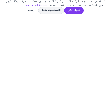
نستخدم ملفات تعريف الارتباط لتحسين تجربة التصفح وتحليل استخدام الموقع. يمكنك قبول
جميع ملفات تعريف الارتباط أو اختيار الأساسية فقط.
سياسة الخصوصية
اشترك الآن
قبول الكل
الأساسية فقط
رفض
كوبون وافي
WAF15
نسخ الكود
أكبر موقع عربي لكوبونات الخصم وأكواد التوفير. نوفر لك
أحدث العروض والتخفيضات من أشهر المتاجر الإلكترونية.
روابط مهمة
🤝 انضم كشريك
المتاجر
الأكثر طلباً
الأعلى تصويتاً