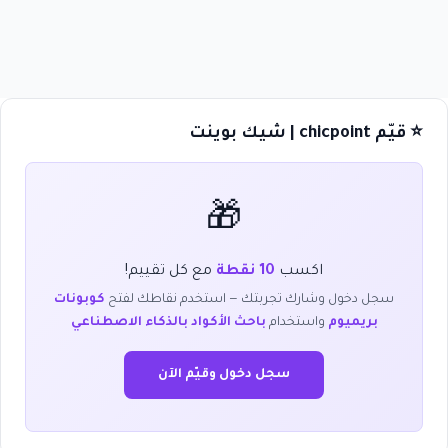
⭐ قيّم chicpoint | شيك بوينت
🎁
اكسب
10 نقطة
مع كل تقييم!
سجل دخول وشارك تجربتك — استخدم نقاطك لفتح
كوبونات
بريميوم
واستخدام
باحث الأكواد بالذكاء الاصطناعي
سجل دخول وقيّم الآن