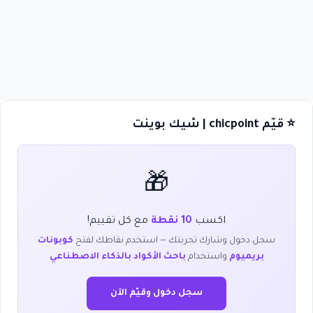
⭐ قيّم chicpoint | شيك بوينت
🎁
اكسب
10 نقطة
مع كل تقييم!
سجل دخول وشارك تجربتك — استخدم نقاطك لفتح
كوبونات
بريميوم
واستخدام
باحث الأكواد بالذكاء الاصطناعي
سجل دخول وقيّم الآن