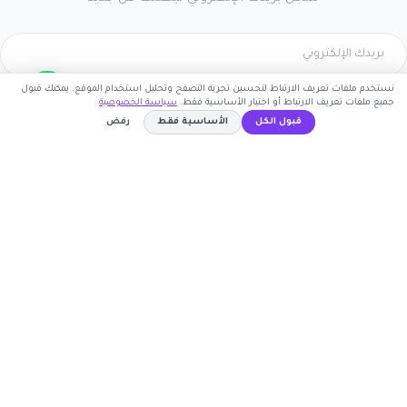
نستخدم ملفات تعريف الارتباط لتحسين تجربة التصفح وتحليل استخدام الموقع. يمكنك قبول
اشترك الآن
جميع ملفات تعريف الارتباط أو اختيار الأساسية فقط.
سياسة الخصوصية
قبول الكل
الأساسية فقط
رفض
كوبون وافي
WAFY
نسخ الكود
أكبر موقع عربي لكوبونات الخصم وأكواد التوفير. نوفر لك
أحدث العروض والتخفيضات من أشهر المتاجر الإلكترونية.
روابط مهمة
🤝 انضم كشريك
المتاجر