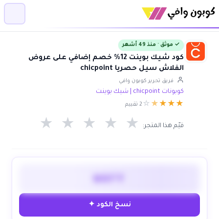
✓ موثق · منذ 49 أشهر
كود شيك بوينت 12% خصم إضافي على عروض
الفلاش سيل حصريا chicpoint
فريق تحرير كوبون وافي
كوبونات chicpoint | شيك بوينت
☆
★
★
★
★
2 تقييم
★
★
★
★
★
قيّم هذا المتجر:
WAFY
نسخ الكود ✦