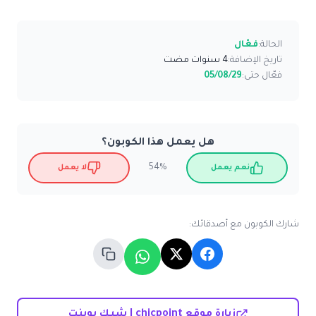
الحالة:
فعّال
تاريخ الإضافة:
4 سنوات مضت
فعّال حتى:
05/08/29
هل يعمل هذا الكوبون؟
54%
نعم يعمل
لا يعمل
شارك الكوبون مع أصدقائك:
زيارة موقع chicpoint | شيك بوينت