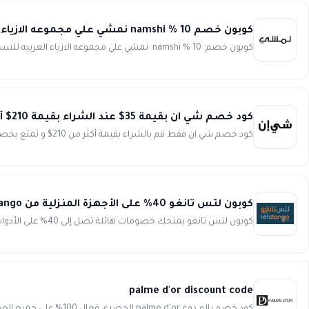
كوبون خصم 10 % namshi نمشي علي مجموعه الازياء العربيه للنساء
كوبون خصم 10 % namshi نمشي علي مجموعه الازياء العربيه للنساء انسخ الكود (JAD17) تالقي في جميع مناسباتك وارت...
كود خصم شي ان بقيمة 35$ عند الشراء بقيمة 210$ أو أكثر من Shein
كود خصم شي ان فقط قم بالشراء بقيمة أكثر من 210$ و تمتع بخصم حقيقي و فوري، بقيمة 35$. كود خصم و كوبون تخفيض شي ان دائم...
كوبون لتس تانغو 40% على الأجهزة المنزلية من LetsTango
كوبون لتس تانغو يمنحك خصومات هائلة تصل إلى 40% على الأدوات و الأجهزة المنزلية من LetsTango. تجربة تسوق مميزة من واحد ...
palme d'or discount code