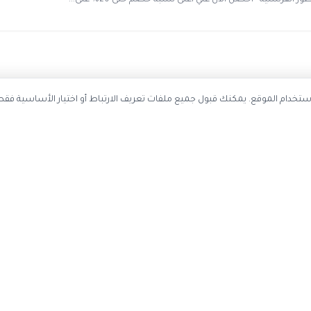
احصل على أحدث كوبونات الخصم
ستخدم ملفات تعريف الارتباط لتحسين تجربة التصفح وتحليل استخدام الموقع. يمك
سجل بريدك الإلكتروني ليصلك كل جديد
اشتر
عن الموقع
حسابي
اتصل بنا
تسجيل دخول

عن كوبون وافي
إنشاء حساب
ياسة الخصوصية
تقديم اقتراح