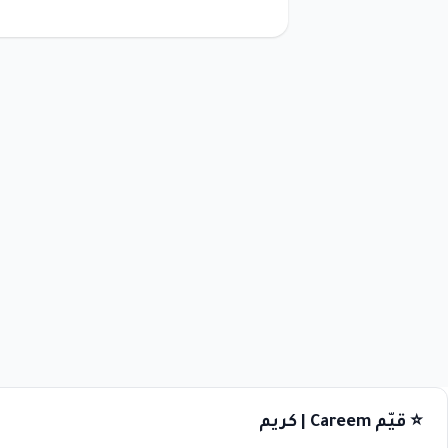
⭐ قيّم Careem | كريم