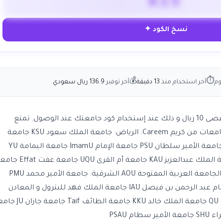
A15
نسخ الكود ✦
💰
⏱
وم
آخر استخدام منذ
13 دقيقة
آخر توفير
136.9 ريال سعودي
كوبون كريم يوفر لك 15% خصم بحد أقصى 10 ريال و ذلك عند إستخدام كود جامعتك عند الوصول. تمتع
بالتوفير مع كود خصم كريم. أكواد الجامعات من كريم Careem: الرياض: جامعة الملك سعود KSU جامعة
الأميرة نورة PNU جامعة الفيصل AU جامعة الأمير سلطان PSU جامعة الإمام ImamU جامعة اليمامة YU
جامعة دار العلوم DAU الغربية: جامعة الملك عبدالعزيز KAU جامعة أم القرى UQU جام
دار الحكمة DAH جامعة طيبة Taibah الجامعة العربية المفتوحة AOU الشرقية: جامعة الأمير محمد PMU
جامعة الملك فيصل KFU جامعة الإمام عبد الرحمن بن فيصل IAU جامعة الملك فهد للبترول و المعادن
FUPM جامعات أخرى: جامعة القصيم QU جامعة الملك خالد KKU جامعة الطائ