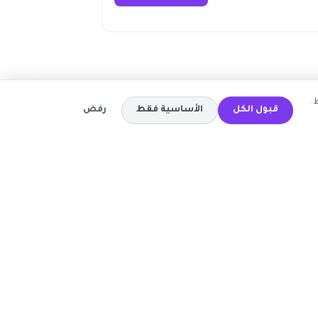
.
قبول الكل
الأساسية فقط
رفض
المتاجر
كود خصم تيمو
كود خصم اي هيرب
ة