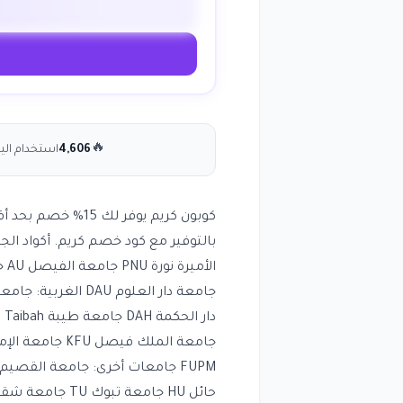
🔥
4,606
استخدام الي
حائل HU جامعة تبوك TU جامعة شقراء SHU جامعة الأمير سطام PSAU