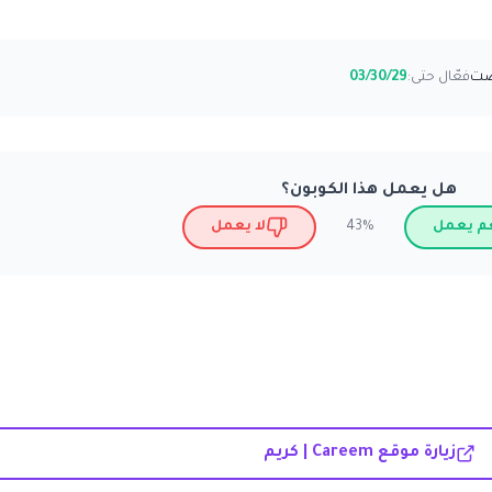
فعّال حتى:
03/30/29
هل يعمل هذا الكوبون؟
م يعمل
لا يعمل
43%
زيارة موقع Careem | كريم