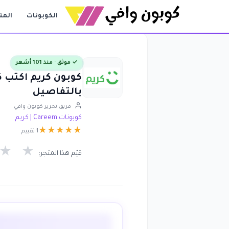
الكوبونات
المت
✓ موثق · منذ 101 أشهر
بالتفاصيل
فريق تحرير كوبون وافي
كوبونات Careem | كريم
★
★
★
★
★
1 تقييم
★
★
قيّم هذا المتجر: