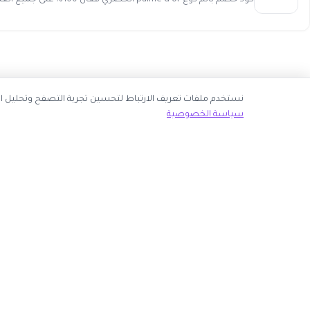
كود خصم بالم دوغ palme d'or الحصري فعال 100% على جميع العطور الفرنسية احصل الان علي أعلى نسبة خصم حتى 20% على...
نك قبول جميع ملفات تعريف الارتباط أو اختيار الأساسية فقط.
سياسة الخصوصية
ك الآن
روابط مهمة
كوبون وافي
 انضم كشريك
أكبر موقع عربي لكوبونات الخصم وأكواد التوفير. نوفر لك
المتاجر
أحدث العروض والتخفيضات من أشهر المتاجر الإلكترونية.
الأكثر طلباً
الأعلى تصويتاً