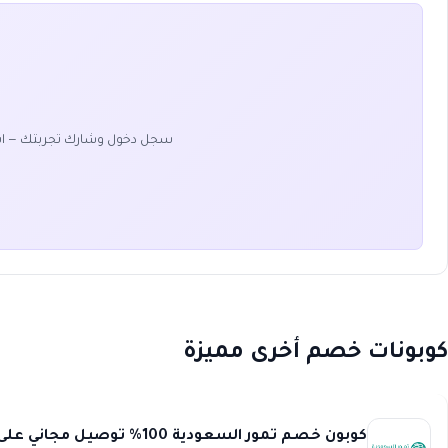
سجل دخول وشارك تجربتك — ا
كوبونات خصم أخرى مميزة
كوبون خصم تمور السعودية 100% توصيل مجاني على كافة المنتجات saudi dates