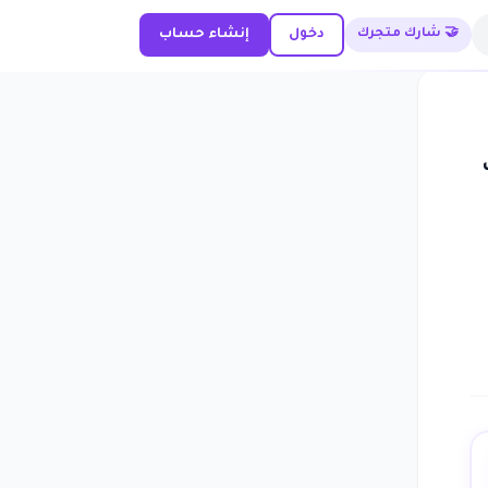
🤝 شارك متجرك
دخول
إنشاء حساب
تك