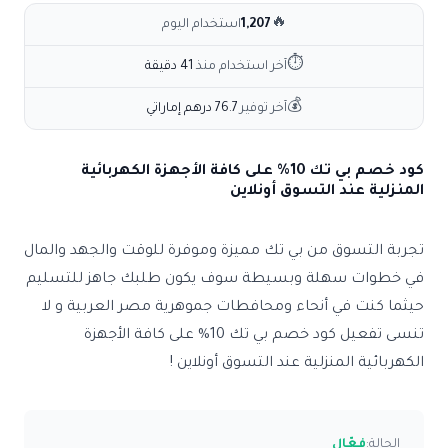
🔥
1,207
استخدام اليوم
⏱
آخر استخدام منذ
41 دقيقة
💰
آخر توفير
76.7 درهم إماراتي
كود خصم بي تك 10% على كافة الأجهزة الكهربائية
المنزلية عند التسوق أونلاين
تجربة التسوق من بي تك مميزة وموفرة للوقت والجهد والمال
في خطوات سهلة وبسيطة سوف يكون طلبك جاهز للتسليم
حيثما كنت في أنحاء ومحافطات جموهرية مصر العربية و لا
تنسى تفعيل كود خصم بي تك 10% على كافة الأجهزة
الكهربائية المنزلية عند التسوق أونلاين !
الحالة:
فعّال