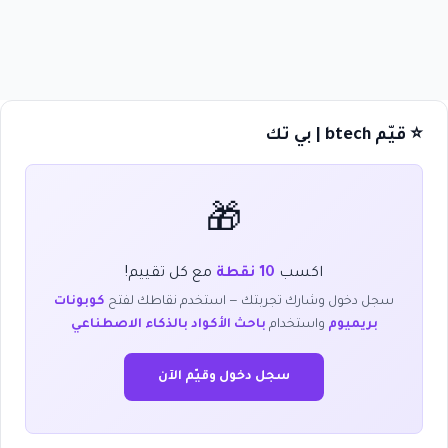
⭐ قيّم btech | بي تك
🎁
اكسب
10 نقطة
مع كل تقييم!
سجل دخول وشارك تجربتك — استخدم نقاطك لفتح
كوبونات
بريميوم
واستخدام
باحث الأكواد بالذكاء الاصطناعي
سجل دخول وقيّم الآن