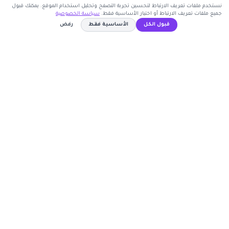
نستخدم ملفات تعريف الارتباط لتحسين تجربة التصفح وتحليل استخدام الموقع. يمكنك قبول
جميع ملفات تعريف الارتباط أو اختيار الأساسية فقط.
سياسة الخصوصية
اشترك الآن
قبول الكل
الأساسية فقط
رفض
كوبون وافي
BT850
نسخ الكود
أكبر موقع عربي لكوبونات الخصم وأكواد التوفير. نوفر لك
أحدث العروض والتخفيضات من أشهر المتاجر الإلكترونية.
روابط مهمة
🤝 انضم كشريك
المتاجر
الأكثر طلباً
الأعلى تصويتاً