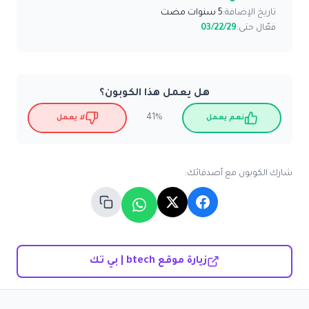
تاريخ الإضافة:
5 سنوات مضت
فعّال حتى:
03/22/29
هل يعمل هذا الكوبون؟
41%
نعم يعمل
لا يعمل
شارك الكوبون مع أصدقائك:
زيارة موقع btech | بي تك