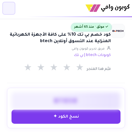
✓ موثق · منذ 65 أشهر
كود خصم بي تك 10% على كافة الأجهزة الكهربائية
المنزلية عند التسوق أونلاين btech
فريق تحرير كوبون وافي
كوبونات btech | بي تك
★
★
★
★
★
قيّم هذا المتجر:
BT850
نسخ الكود ✦