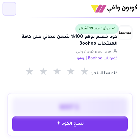
✓ موثق · منذ 19 أشهر
كود خصم بوهو 100% شحن مجاني على كافة
المنتجات Boohoo
فريق تحرير كوبون وافي
كوبونات Boohoo | بوهو
★
★
★
★
★
قيّم هذا المتجر:
WAF1
نسخ الكود ✦