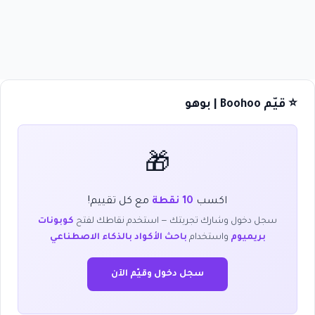
⭐ قيّم Boohoo | بوهو
🎁
اكسب
10 نقطة
مع كل تقييم!
سجل دخول وشارك تجربتك — استخدم نقاطك لفتح
كوبونات
بريميوم
واستخدام
باحث الأكواد بالذكاء الاصطناعي
سجل دخول وقيّم الآن