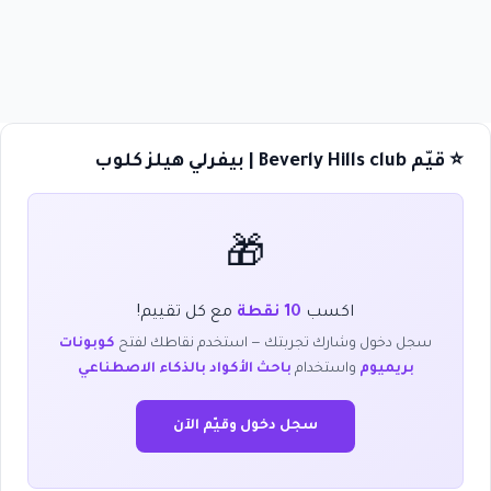
⭐ قيّم Beverly Hills club | بيفرلي هيلز كلوب
🎁
اكسب
10 نقطة
مع كل تقييم!
سجل دخول وشارك تجربتك — استخدم نقاطك لفتح
كوبونات
بريميوم
واستخدام
باحث الأكواد بالذكاء الاصطناعي
سجل دخول وقيّم الآن