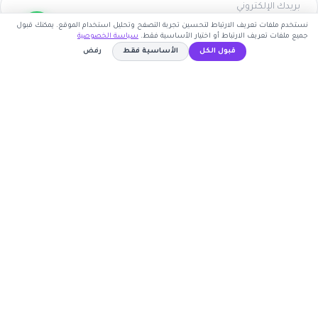
نستخدم ملفات تعريف الارتباط لتحسين تجربة التصفح وتحليل استخدام الموقع. يمكنك قبول
جميع ملفات تعريف الارتباط أو اختيار الأساسية فقط.
سياسة الخصوصية
اشترك الآن
قبول الكل
الأساسية فقط
رفض
كوبون وافي
لا يحتاج كود خصم
نسخ الكود
أكبر موقع عربي لكوبونات الخصم وأكواد التوفير. نوفر لك
أحدث العروض والتخفيضات من أشهر المتاجر الإلكترونية.
روابط مهمة
🤝 انضم كشريك
المتاجر
الأكثر طلباً
الأعلى تصويتاً