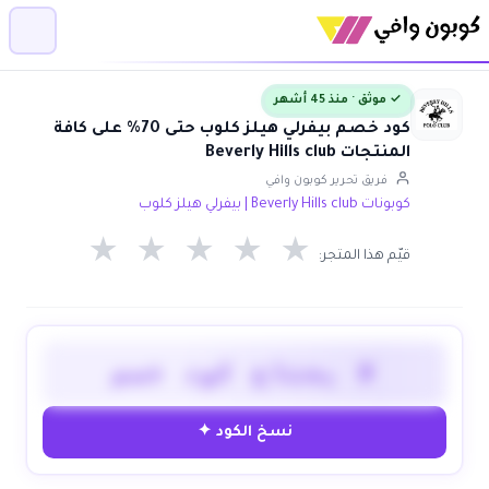
✓ موثق · منذ 45 أشهر
كود خصم بيفرلي هيلز كلوب حتى 70% على كافة
المنتجات Beverly Hills club
فريق تحرير كوبون وافي
كوبونات Beverly Hills club | بيفرلي هيلز كلوب
★
★
★
★
★
قيّم هذا المتجر:
لا يحتاج كود خصم
نسخ الكود ✦