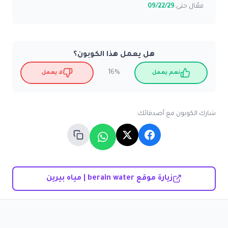
فعّال حتى:
09/22/29
هل يعمل هذا الكوبون؟
16%
نعم يعمل
لا يعمل
شارك الكوبون مع أصدقائك:
زيارة موقع berain water | مياه بيرين