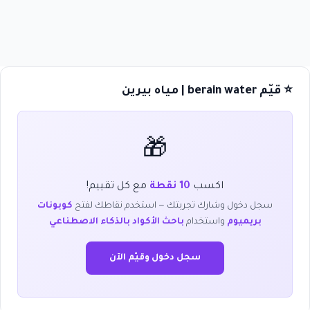
⭐ قيّم berain water | مياه بيرين
🎁
اكسب
10 نقطة
مع كل تقييم!
سجل دخول وشارك تجربتك — استخدم نقاطك لفتح
كوبونات
بريميوم
واستخدام
باحث الأكواد بالذكاء الاصطناعي
سجل دخول وقيّم الآن