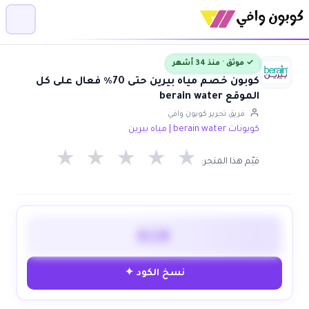
✓ موثق · منذ 34 أشهر
كوبون خصم مياه بيرين حتى 70٪ فعال على كل
الموقع berain water
فريق تحرير كوبون وافي
كوبونات berain water | مياه بيرين
★
★
★
★
★
قيّم هذا المتجر:
A10
نسخ الكود ✦