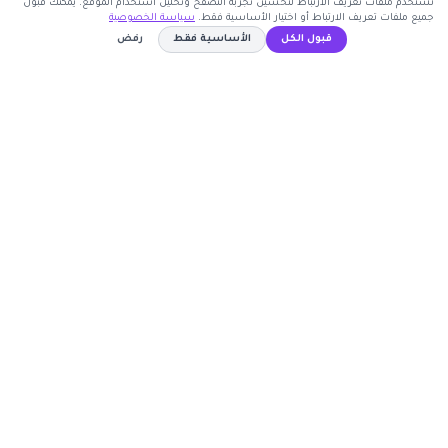
نستخدم ملفات تعريف الارتباط لتحسين تجربة التصفح وتحليل استخدام الموقع. يمكنك قبول
جميع ملفات تعريف الارتباط أو اختيار الأساسية فقط.
سياسة الخصوصية
قبول الكل
الأساسية فقط
رفض
اشترك الآن
A10
كوبون وافي
نسخ الكود
أكبر موقع عربي لكوبونات الخصم وأكواد التوفير. نوفر لك
أحدث العروض والتخفيضات من أشهر المتاجر الإلكترونية.
روابط مهمة
🤝 انضم كشريك
المتاجر
الأكثر طلباً
الأعلى تصويتاً