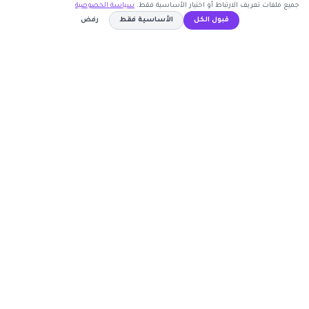
جميع ملفات تعريف الارتباط أو اختيار الأساسية فقط.
سياسة الخصوصية
اشترك الآن
قبول الكل
الأساسية فقط
رفض
كوبون وافي
WAFY
نسخ الكود
أكبر موقع عربي لكوبونات الخصم وأكواد التوفير. نوفر لك
أحدث العروض والتخفيضات من أشهر المتاجر الإلكترونية.
روابط مهمة
🤝 انضم كشريك
المتاجر
الأكثر طلباً
الأعلى تصويتاً
حسابي