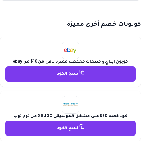
كوبونات خصم أخرى مميزة
كوبون ايباي و منتجات مخفضة مميزة بأقل من 10$ من ebay
نسخ الكود
كود خصم 60$ على مشغل الموسيقى XDUOO من توم توب
نسخ الكود