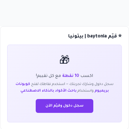
⭐ قيّم baytonia | بيتونيا
🎁
اكسب
10 نقطة
مع كل تقييم!
سجل دخول وشارك تجربتك — استخدم نقاطك لفتح
كوبونات
بريميوم
واستخدام
باحث الأكواد بالذكاء الاصطناعي
سجل دخول وقيّم الآن