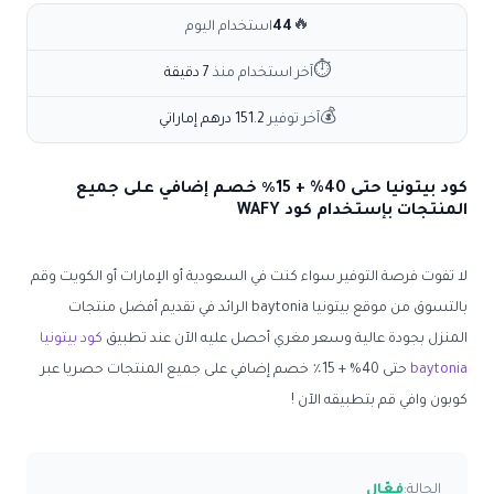
🔥
44
استخدام اليوم
⏱
آخر استخدام منذ
7 دقيقة
💰
آخر توفير
151.2 درهم إماراتي
كود بيتونيا حتى 40% + 15٪ خصم إضافي على جميع
المنتجات بإستخدام كود WAFY
لا تفوت فرصة التوفير سواء كنت في السعودية أو الإمارات أو الكويت وقم
بالتسوق من موقع بيتونيا baytonia الرائد في تقديم أفضل منتجات
المنزل بجودة عالية وسعر مغري أحصل عليه الآن عند تطبيق
كود بيتونيا
baytonia
حتى 40% + 15٪ خصم إضافي على جميع المنتجات حصريا عبر
كوبون وافي قم بتطبيقه الآن !
الحالة:
فعّال