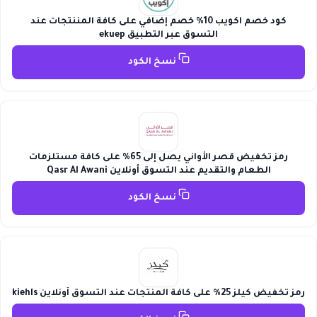
كود خصم اكويب 10% خصم إضافي على كافة المننتجات عند
التسوق عبر التطبيق ekuep
نسخ الكود
رمز تخفيض قصر الأواني يصل إلى 65% على كافة مستلزمات
الطعام والتقديم عند التسوق أونلاين Qasr Al Awani
نسخ الكود
رمز تخفيض كيلز 25% على كافة المنتجات عند التسوق أونلاين kiehls