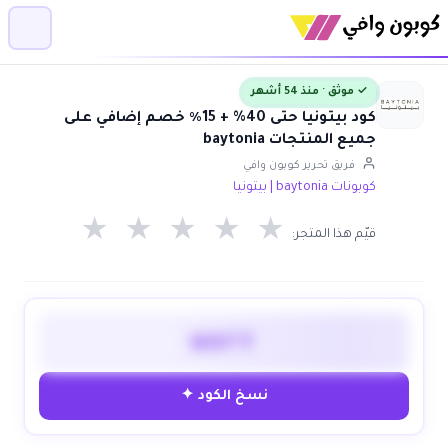
✓ موثق · منذ 54 أشهر
كود بيتونيا حتى 40% + 15٪ خصم إضافي على
جميع المنتجات baytonia
فريق تحرير كوبون وافي
كوبونات baytonia | بيتونيا
★
★
★
★
★
قيّم هذا المتجر:
WAFY
نسخ الكود ✦