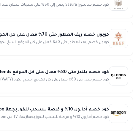
كود خصم ساسورا Sasura يصل إلى 80% على منتجات مختارة عند التسوق أونلاين انسخ الكود (La5) استمتع بخصومات لا تفو...
كوبون خصم ريف العطور حتى 70% فعال على كل الموقع REEF Perfumes
كوبون خصم ريف العطور حتى 70% فعال على كل الموقع انسخ الكود (DD10) استمتع بتجربة تسوق فريدة من نوعها وخصومات مم...
كود خصم بلندز حتى 80٪ فعال على كل الموقع blends
كود خصم بلندز حتى 80٪ فعال على كل الموقع انسخ الكود (WAFY) كود الخصم WAFY ...
كود خصم أمازون 10% و فرصة للسحب للفوز بجهاز TV Box من Amazon.com
كود خصم أمازون 10% و فرصة للسحب للفوز بجهاز TV Box من Amazon.com كود الخصم المميز من امازون و تجربة تسوق استث...