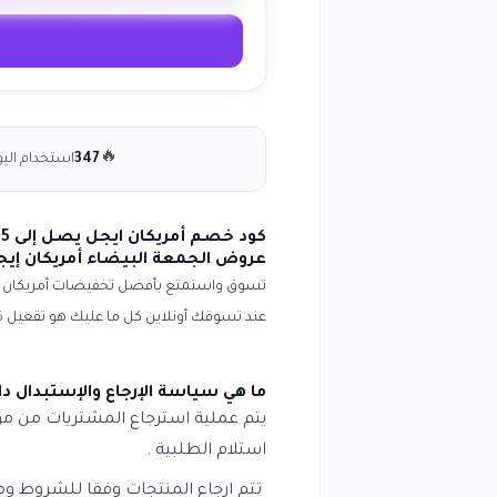
🔥
347
استخدام اليو
كود خصم أمريكان ايجل يصل إلى 65% على جميع المنتجات بمناسبة انسخ الكود (PF09L)
عروض الجمعة البيضاء أمريكان إيجل rican eagle
تسوق واستمتع بأفضل
تخفيضات أمريكان 
عند تسوقك أونلاين
كل ما عليك هو تقعيل
ك
ما هي سياسة الإرجاع والإستبدال داخل موقع 
استلام الطلبية .
تتم ارجاع المنتجات وفقا للشروط ومن 