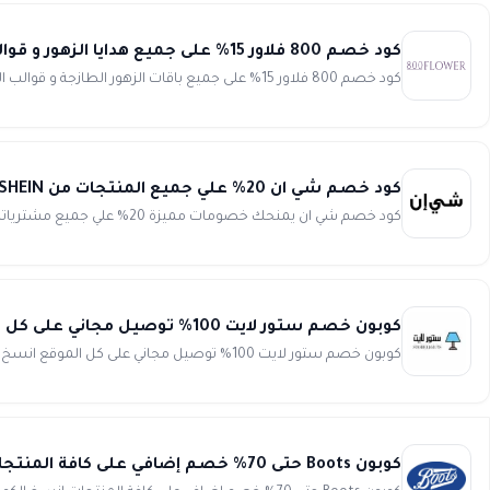
كود خصم 800 فلاور 15% على جميع هدايا الزهور و قوالب الكيك بمناسبة عيد الحب 800 flower
كود خصم 800 فلاور 15% على جميع باقات الزهور الطازجة و قوالب الكيك و الكب كيك و المزيد من المنتجات الرائعة لكافة المنا...
كود خصم شي ان 20% علي جميع المنتجات من SHEIN
كود خصم شي ان يمنحك خصومات مميزة 20% علي جميع مشترياتك من شي ان. أزياء تناسب كافة الأذواق و مواكبة لأحدث صيحات الموضة...
كوبون خصم ستور لايت 100% توصيل مجاني على كل الموقع Store Lights
كوبون خصم ستور لايت 100% توصيل مجاني على كل الموقع انسخ الكود (WAFY)
كوبون Boots حتى 70% خصم إضافي على كافة المنتجات