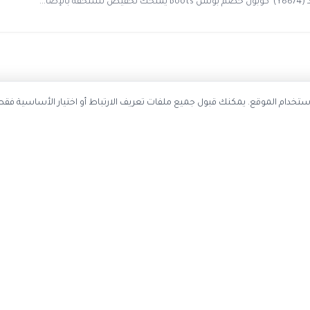
احصل على أحدث كوبونات الخصم
ستخدم ملفات تعريف الارتباط لتحسين تجربة التصفح وتحليل استخدام الموقع. يمك
سجل بريدك الإلكتروني ليصلك كل جديد
اشتر
عن الموقع
حسابي
اتصل بنا
تسجيل دخول

عن كوبون وافي
إنشاء حساب
ياسة الخصوصية
تقديم اقتراح