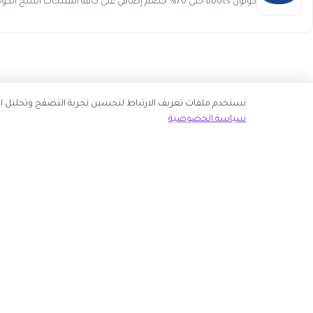
كوبون Boots حتى 70% خصم إضافي على كافة المنتجات انسخ الكود (Y8874) كوبون خصم بوتس Boots يمنحك تخفيض تستحقه بالإضا...
نك قبول جميع ملفات تعريف الارتباط أو اختيار الأساسية فقط.
سياسة الخصوصية
ك الآن
روابط مهمة
كوبون وافي
 انضم كشريك
أكبر موقع عربي لكوبونات الخصم وأكواد التوفير. نوفر لك
المتاجر
أحدث العروض والتخفيضات من أشهر المتاجر الإلكترونية.
الأكثر طلباً
الأعلى تصويتاً