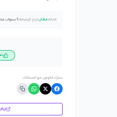
الحالة:
فعّال
تاريخ الإضافة:
5 سنوات مضت
نع
شارك الكوبون مع أصدقائك:
زيارة موقع le