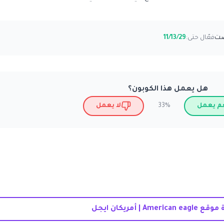
فعّال حتى:
11/13/29
هل يعمل هذا الكوبون؟
م يعمل
لا يعمل
33%
American eag | أمريكان ايجل