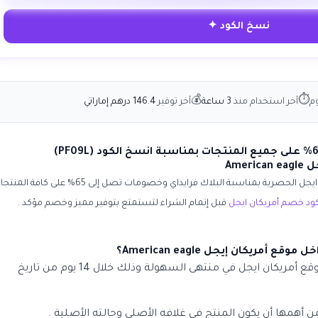
نسخ الكود ✦
💰
⏱
م
آخر استخدام منذ
3 ساعة
آخر توفير
146.4 درهم إماراتي
Ame
ايجل
الحصرية بمناسبة
البلاك فرايداي
وخصومات تصل إلى 65% على كافة المنت
ود خصم أمريكان ايجل
قبل إتمام الشراء لتستمتع بتوفير مميز وخصم مؤكد .
أمريكان إيجل American eagle؟
يتم عملية استرجاع المشتريات من موقع أمريكان ايجل في منتهى السهولة وذلك خلال 14 يوم من تاريخ
أهمها أن يكون المنتج في غلافه الأصلي وحالته الأصلية .