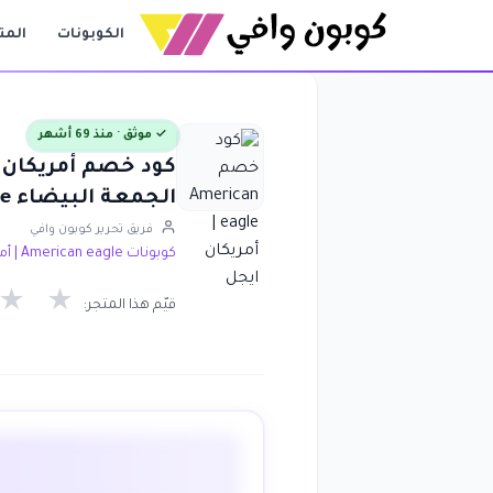
الكوبونات
المت
✓ موثق · منذ 69 أشهر
الجمعة البيضاء American eagle
فريق تحرير كوبون وافي
كوبونات American eagle | أمريكان ايجل
★
★
قيّم هذا المتجر: