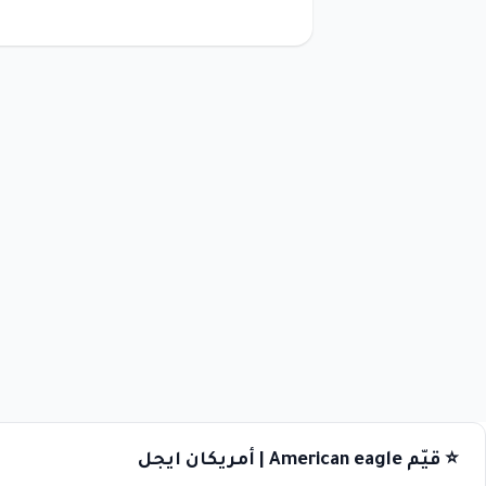
⭐ قيّم American eagle | أمريكان ايجل