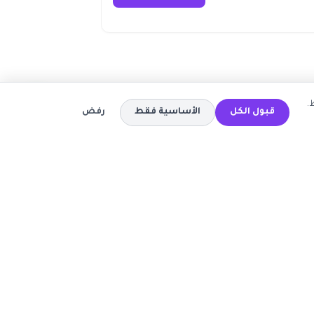
.
قبول الكل
الأساسية فقط
رفض
المتاجر
كود خصم تيمو
كود خصم اي هيرب
ة