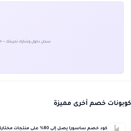
سجل دخول وشارك تجربتك — ا
كوبونات خصم أخرى مميزة
كود خصم ساسورا يصل إلى 80% على منتجات مختارة عند التسوق أونلاين Sasura