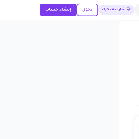
🤝 شارك متجرك
دخول
إنشاء حساب