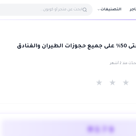
التصنيفات
اجر
كود خصم الطيار حتى 50٪ على جميع حجوزات الطيران والفنادق
ّث منذ 2 أشهر
★
★
★
MS79