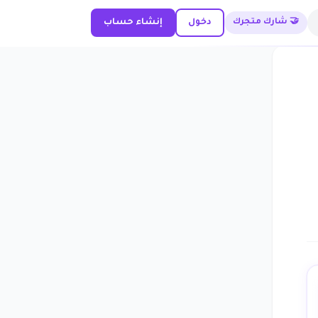
🤝 شارك متجرك
دخول
إنشاء حساب