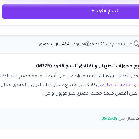
نسخ الكود ✦
💰
⏱
آخر استخدام منذ
21 دقيقة
آخر توفير
47.4 ريال سعودي
حدد وجهتك الآن واستمتع بأفضل عروض الطيار Altayyar المميزة واحصل على أفضل قيمة خصم عند ا
كود خصم الطيار
حتى 50٪ على جميع حجوزات الطيران والفنادق فعال
 على أفضل قيمة خصم حصريا عبر كوبون وافي .
فعّال حتى:
05/25/29