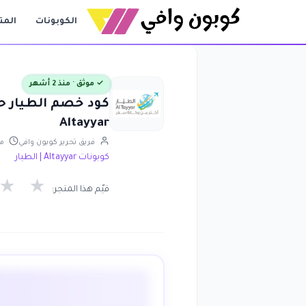
الكوبونات
المت
✓ موثق · منذ 2 أشهر
Altayyar
فريق تحرير كوبون وافي
محد
كوبونات Altayyar | الطيار
★
★
قيّم هذا المتجر: