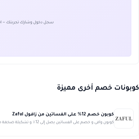
سجل دخول وشارك تجربتك — ا
كوبونات خصم أخرى مميزة
كوبون خصم 12% على الفساتين من زافول Zaful
كوبون وافى و خصم على الفساتين يصل إلى 12٪ و تشكيلة ضخمة من فساتين السهرة و الفساتين الرسمية و فساتين المناسبات الخاصة...