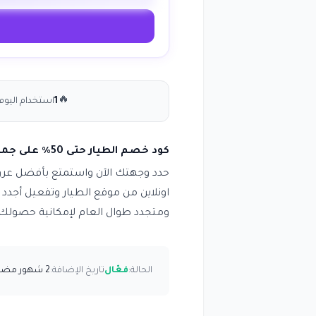
🔥
1
استخدام اليوم
كود خصم الطيار حتى 50٪ على جميع حجوزات الطيران والفنادق انسخ الكود (MS79)
اونلاين من موقع الطيار وتفعيل أجدد
ومتجدد طوال العام لإمكانية حصولك
الحالة:
فعّال
تاريخ الإضافة:
2 شهور مضت