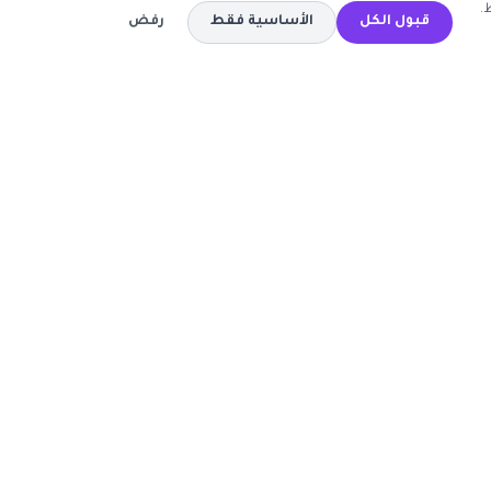
.
قبول الكل
الأساسية فقط
رفض
المتاجر
كود خصم تيمو
كود خصم اي هيرب
ة