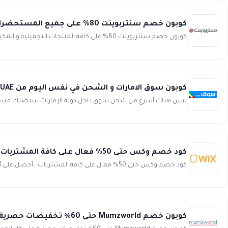
كوبون خصم سنتربوينت 80% على جميع المستحضرات التجميلية و المكياج Centerpoint
كوبون خصم سنتربوينت 80% على كافة المنتجات التجميلية و المكياج من مختلف الماركات العالمية الاصلية و المضمونة 100% من م...
كوبون سوق الامارات و الشحن في نفس اليوم من Souq UAE
ليس هناك أسرع من شحن سوق داخل دولة الإمارات ستصلك منتجاتك خلال نفس يوم الش
كود خصم وكس حتى 50% فعال على كافة المشتريات wix
كود خصم وكس حتى 50% فعال على كافة المشتريات أحصل على أفضل العروض الحصرية الرائعة وتخفيضات مميزة للغاية مع كود...
كوبون خصم Mumzworld حتى 60٪ تخفيضات حصرية على كل الموقع