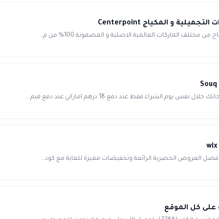
راء فقط عند دفع 18 درهم اماراتي عند دفع قيم...