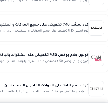
كوبون خصم Mumzworld حتى 60٪ تخفيضات حصرية على كل الموقع انسخ الكود (ZZ88) احصل الآن على فرصة لا تفوت للحصول ع...
كود نمشي 10% تخفيض على جميع الماركات و المنتجات namshi.com
كود نمشي 10% تخفيض على جميع الماركات و المنتجات namshi.com,وتستمر عروض و كوبونات نمشي المبهرة لعشاق التسوق الإلكتروني...
كوبون جلام بوكس 50% تخفيض عند الإشتراك بالباقات Glambox
كوبون جلام بوكس 50% تخفيض عند الإشتراك بالباقات انسخ الكود (WAFY) كوبون جلام بوكس يقدم لك فرصة لا تعوض للحصول...
كود خصم 40% على الجواكت الكاجوال النسائية من Chicuu
قم بإختيار ما تتمنى من تشكيلة كبيرة للغاية من الأزياء العالمية و