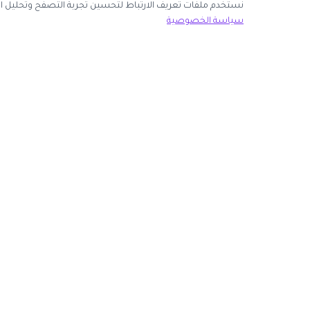
نك قبول جميع ملفات تعريف الارتباط أو اختيار الأساسية فقط.
سياسة الخصوصية
ك الآن
روابط مهمة
كوبون وافي
 انضم كشريك
أكبر موقع عربي لكوبونات الخصم وأكواد التوفير. نوفر لك
المتاجر
أحدث العروض والتخفيضات من أشهر المتاجر الإلكترونية.
الأكثر طلباً
الأعلى تصويتاً
روابط الموجودة على موقعنا.