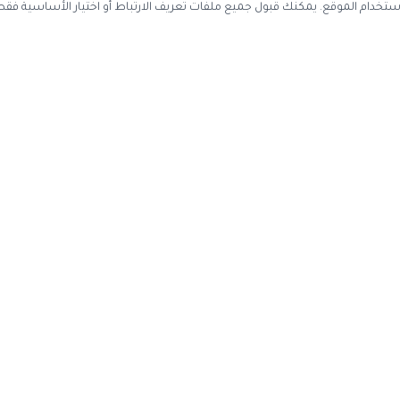
ستخدم ملفات تعريف الارتباط لتحسين تجربة التصفح وتحليل استخدام الموقع. يمك
احصل على أحدث كوبونات الخصم
سجل بريدك الإلكتروني ليصلك كل جديد
اشتر
عن الموقع
حسابي
اتصل بنا
تسجيل دخول

عن كوبون وافي
إنشاء حساب
ياسة الخصوصية
تقديم اقتراح
إدارة ملفات تعريف الارتباط
·
سياسة الخصوصية
قد نحصل على عمولة عند الشراء من خلال ال
كوبون وافي
2017-2026 © جميع الحقوق محفوظة —