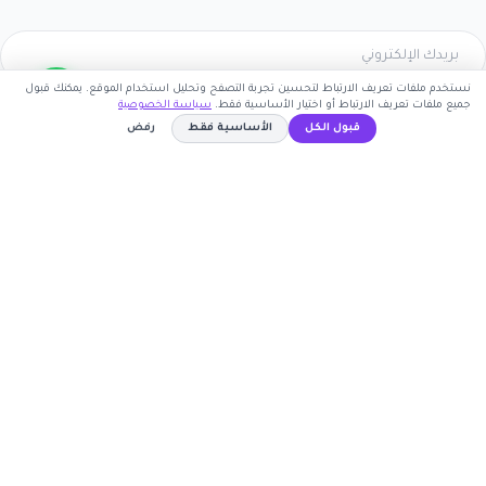
نستخدم ملفات تعريف الارتباط لتحسين تجربة التصفح وتحليل استخدام الموقع. يمكنك قبول
جميع ملفات تعريف الارتباط أو اختيار الأساسية فقط.
سياسة الخصوصية
اشترك الآن
قبول الكل
الأساسية فقط
رفض
كوبون وافي
WAFY155
نسخ الكود
أكبر موقع عربي لكوبونات الخصم وأكواد التوفير. نوفر لك
أحدث العروض والتخفيضات من أشهر المتاجر الإلكترونية.
روابط مهمة
🤝 انضم كشريك
المتاجر