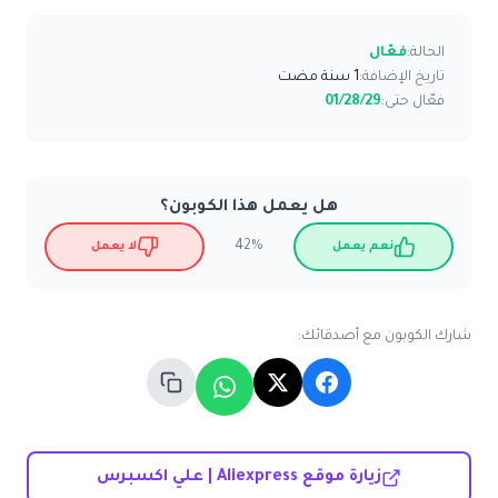
الحالة:
فعّال
تاريخ الإضافة:
1 سنة مضت
فعّال حتى:
01/28/29
هل يعمل هذا الكوبون؟
42%
نعم يعمل
لا يعمل
شارك الكوبون مع أصدقائك:
زيارة موقع Aliexpress | علي اكسبرس