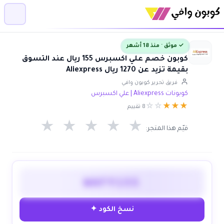
✓ موثق · منذ 18 أشهر
كوبون خصم علي اكسبرس 155 ريال عند التسوق
بقيمة تزيد عن 1270 ريال Aliexpress
فريق تحرير كوبون وافي
كوبونات Aliexpress | علي اكسبرس
☆
☆
★
★
★
8 تقييم
★
★
★
★
★
قيّم هذا المتجر:
WAFY155
نسخ الكود ✦