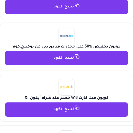
نسخ الكود
كوبون تخفيض %50 على حجوزات فنادق دبى من بوكينج.كوم
نسخ الكود
كوبون مينا كارت 13% خصم عند شراء آيفون Xr
نسخ الكود