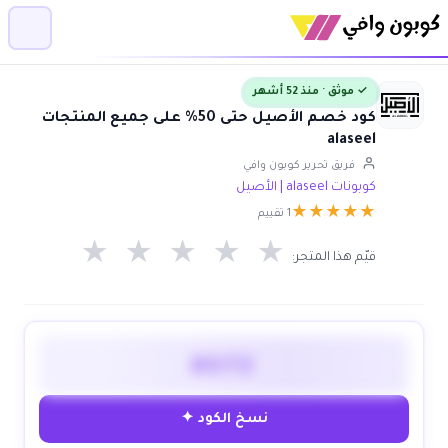
✓ موثق · منذ 52 أشهر
كود خصم الأصيل حتى 50% على جميع المنتجات
alaseel
فريق تحرير كوبون وافي
كوبونات alaseel | الأصيل
★
★
★
★
★
1 تقييم
★
★
★
★
★
قيّم هذا المتجر:
AS72
نسخ الكود ✦