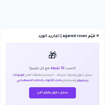
⭐ قيّم agared roses | اغاريد الورد
🎁
اكسب
10 نقطة
مع كل تقييم!
سجل دخول وشارك تجربتك — استخدم نقاطك لفتح
كوبونات
بريميوم
واستخدام
باحث الأكواد بالذكاء الاصطناعي
سجل دخول وقيّم الآن