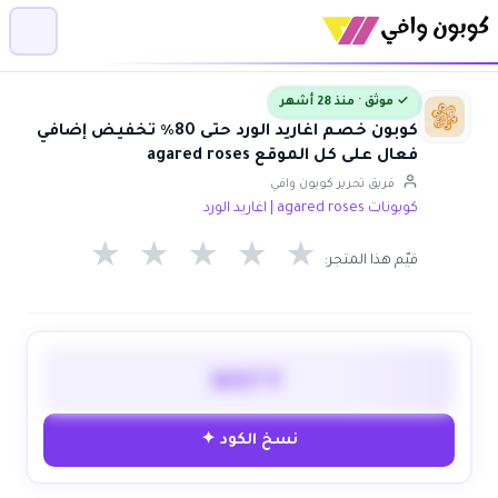
✓ موثق · منذ 28 أشهر
كوبون خصم اغاريد الورد حتى 80٪ تخفيض إضافي
فعال على كل الموقع agared roses
فريق تحرير كوبون وافي
كوبونات agared roses | اغاريد الورد
★
★
★
★
★
قيّم هذا المتجر:
WAFY
نسخ الكود ✦