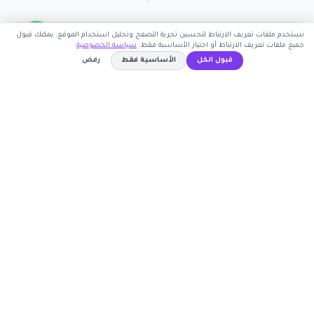
نستخدم ملفات تعريف الارتباط لتحسين تجربة التصفح وتحليل استخدام الموقع. يمكنك قبول
جميع ملفات تعريف الارتباط أو اختيار الأساسية فقط.
سياسة الخصوصية
قبول الكل
الأساسية فقط
رفض
اشترك الآن
كوبون وافي
WAFY
نسخ الكود
أكبر موقع عربي لكوبونات الخصم وأكواد التوفير. نوفر لك
أحدث العروض والتخفيضات من أشهر المتاجر الإلكترونية.
روابط مهمة
🤝 انضم كشريك
المتاجر