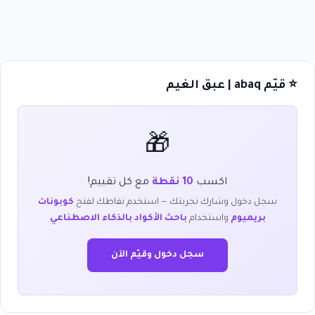
⭐ قيّم abaq | عبق الغيم
🎁
اكسب
10 نقطة
مع كل تقييم!
سجل دخول وشارك تجربتك — استخدم نقاطك لفتح
كوبونات
بريميوم
واستخدام
باحث الأكواد بالذكاء الاصطناعي
سجل دخول وقيّم الآن