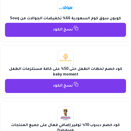
كوبون سوق كوم السعودية 66% تخفيضات الجوالات من Souq
نسخ الكود
كود خصم لحظات الطفل حتى 50% على كافة مستلزمات الطفل
baby moment
نسخ الكود
كود خصم دبدوب 10٪ توفير إضافي فعال على جميع المنتجات
Dabdoob