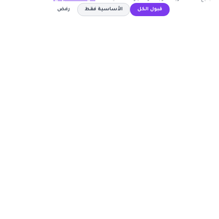
قبول الكل
الأساسية فقط
رفض
اشترك الآن
AMN55
نسخ الكود
كوبون وافي
أكبر موقع عربي لكوبونات الخصم وأكواد التوفير. نوفر لك
أحدث العروض والتخفيضات من أشهر المتاجر الإلكترونية.
روابط مهمة
🤝 انضم كشريك
المتاجر
الأكثر طلباً
الأعلى تصويتاً