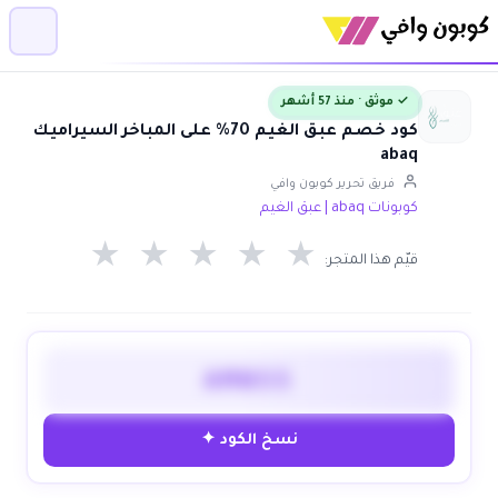
✓ موثق · منذ 57 أشهر
كود خصم عبق الغيم 70% على المباخر السيراميك
abaq
فريق تحرير كوبون وافي
كوبونات abaq | عبق الغيم
★
★
★
★
★
قيّم هذا المتجر:
AMN55
نسخ الكود ✦