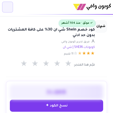
✓ موثق · منذ 104 أشهر
كود خصم Shein شي ان 30% على كافة المشتريات
بدون حد ادني
فريق تحرير كوبون وافي
كوبونات SHEIN | شي ان
☆
★
★
★
★
11 تقييم
★
★
★
★
★
قيّم هذا المتجر:
3LQKR
نسخ الكود ✦