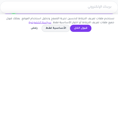
نستخدم ملفات تعريف الارتباط لتحسين تجربة التصفح وتحليل استخدام الموقع. يمكنك قبول
اشترك الآن
جميع ملفات تعريف الارتباط أو اختيار الأساسية فقط.
سياسة الخصوصية
قبول الكل
الأساسية فقط
رفض
كوبون وافي
3LQKR
نسخ الكود
أكبر موقع عربي لكوبونات الخصم وأكواد التوفير. نوفر لك
أحدث العروض والتخفيضات من أشهر المتاجر الإلكترونية.
روابط مهمة
🤝 انضم كشريك
المتاجر
الأكثر طلباً