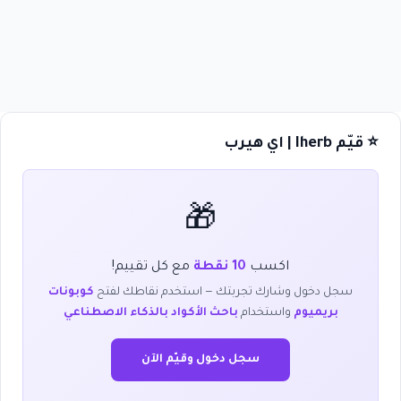
⭐ قيّم Iherb | اي هيرب
🎁
اكسب
10 نقطة
مع كل تقييم!
سجل دخول وشارك تجربتك — استخدم نقاطك لفتح
كوبونات
بريميوم
واستخدام
باحث الأكواد بالذكاء الاصطناعي
سجل دخول وقيّم الآن