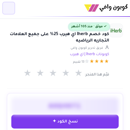
✓ موثق · منذ 105 أشهر
كود خصم Iherb اي هيرب 25% على جميع العلامات
التجاريه الرياضيه
فريق تحرير كوبون وافي
كوبونات Iherb | اي هيرب
☆
★
★
★
★
13 تقييم
★
★
★
★
★
قيّم هذا المتجر:
AOQ4071
نسخ الكود ✦