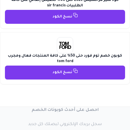
كود سير فرانسيس 2026 حتى 40٪ تخفيض إضافي على كافة
الطلبيات sir francis
نسخ الكود
كوبون خصم توم فورد حتى 50% على كافة المنتجات فعال ومجرب
tom ford
نسخ الكود
احصل على أحدث كوبونات الخصم
سجل بريدك الإلكتروني ليصلك كل جديد