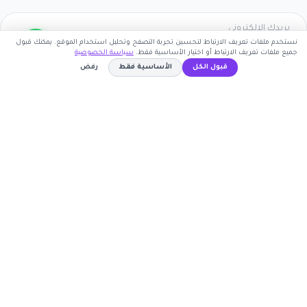
نستخدم ملفات تعريف الارتباط لتحسين تجربة التصفح وتحليل استخدام الموقع. يمكنك قبول
جميع ملفات تعريف الارتباط أو اختيار الأساسية فقط.
سياسة الخصوصية
اشترك الآن
قبول الكل
الأساسية فقط
رفض
كوبون وافي
AOQ4071
نسخ الكود
أكبر موقع عربي لكوبونات الخصم وأكواد التوفير. نوفر لك
أحدث العروض والتخفيضات من أشهر المتاجر الإلكترونية.
روابط مهمة
🤝 انضم كشريك
المتاجر
الأكثر طلباً