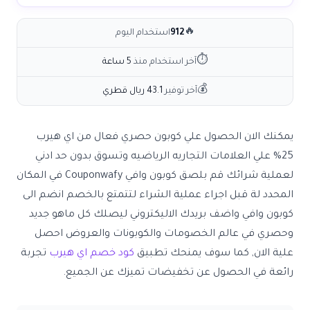
🔥
912
استخدام اليوم
⏱
آخر استخدام منذ
5 ساعة
💰
آخر توفير
43.1 ريال قطري
يمكنك الان الحصول علي كوبون حصري فعال من
اي هيرب
25% علي العلامات التجاريه الرياضيه وتسوق بدون حد ادني
لعملية شرائك قم بلصق
كوبون وافي Couponwafy
في المكان
المحدد لة قبل اجراء عملية الشراء لتتمتع بالخصم انضم الى
كوبون وافي
واضف بريدك الاليكتروني ليصلك كل ماهو جديد
وحصري في عالم الخصومات والكوبونات والعروض احصل
علية الان, كما سوف يمنحك تطبيق
كود خصم اي هيرب
تجربة
رائعة في الحصول عن تخفيضات تميزك عن الجميع.