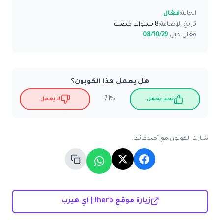
الحالة:
فعّال
تاريخ الإضافة:
8 سنوات مضت
فعّال حتى:
08/10/29
هل يعمل هذا الكوبون؟
71%
نعم يعمل
لا يعمل
شارك الكوبون مع أصدقائك:
زيارة موقع Iherb | اي هيرب