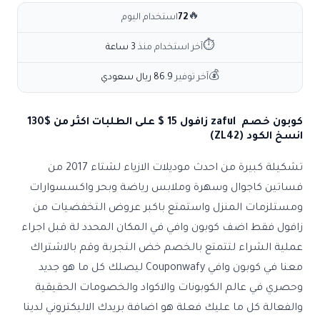
🔥
72
استخدام اليوم
⏱
آخر استخدام منذ
3 ساعة
💰
آخر توفير
86.9 ريال سعودي
كوبون خصم zaful زافول 15 $ على الطلبات اكثر من $130
انسخ الكود (ZL42)
تشكيلة كبيرة من احدث موديلات الازياء لشتاء 2017 من
فساتين كاجوال وسهرة وملابس رياضة وبحر واكسسوارات
ومستلزمات المنزل واستمتع باكبر عروض التخفضيات من
زافول فقط اضف كوبون وافي في المكان المحدد لة قبل اجراء
عملية الشراء لتتمتع بالخصم خض التجربة وقم بالاشتراك
معنا في كوبون وافي Couponwafy ليصلك كل ما هو جديد
وحصري في عالم الكوبونات والاكواد والخصومات الحقيقية
والفعالة كل ما عليك فعلة هو اضافة بريدك الاليكتروني لدينا