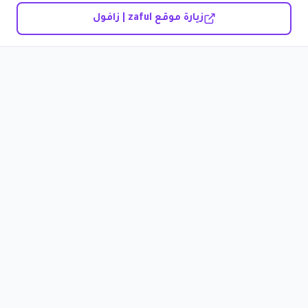
زيارة موقع zaful | زافول