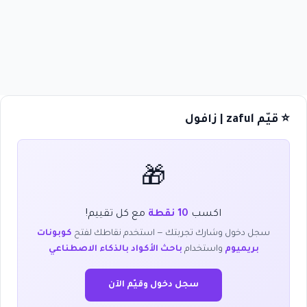
⭐ قيّم zaful | زافول
🎁
اكسب
10 نقطة
مع كل تقييم!
سجل دخول وشارك تجربتك — استخدم نقاطك لفتح
كوبونات
بريميوم
واستخدام
باحث الأكواد بالذكاء الاصطناعي
سجل دخول وقيّم الآن