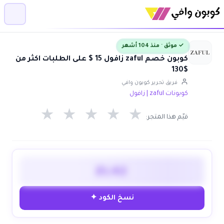
✓ موثق · منذ 104 أشهر
كوبون خصم zaful زافول 15 $ على الطلبات اكثر من
$130
فريق تحرير كوبون وافي
كوبونات zaful | زافول
★
★
★
★
★
قيّم هذا المتجر:
ZL42
نسخ الكود ✦