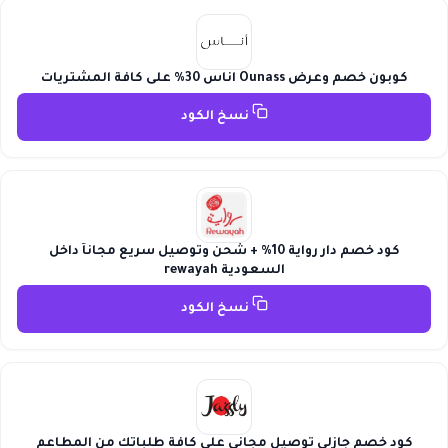
كوبون خصم وعرض Ounass اناس 30% على كافة المشتريات
نسخ الكود
كود خصم دار رواية 10% + شحن وتوصيل سريع مجاناً داخل
السعودية rewayah
نسخ الكود
كود خصم جازلي توصيل مجاني على كافة طلباتك من المطاعم