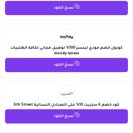
نسخ الكود
كوبون خصم مودي لينسز 100% توصيل مجاني لكافة الطلبيات
moody lenses
نسخ الكود
كود خصم 6 ستريت 10% على الصنادل النسائية 6th Street
نسخ الكود