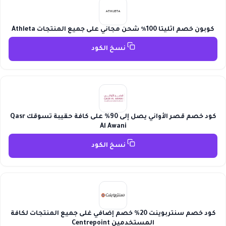
كوبون خصم اثليتا 100٪ شحن مجاني على جميع المنتجات Athleta
نسخ الكود
كود خصم قصر الأواني يصل إلى 90% على كافة حقيبة تسوقك Qasr
Al Awani
نسخ الكود
كود خصم سنتربوينت 20% خصم إضافي غلى جميع المنتجات لكافة
المستخدمين Centrepoint