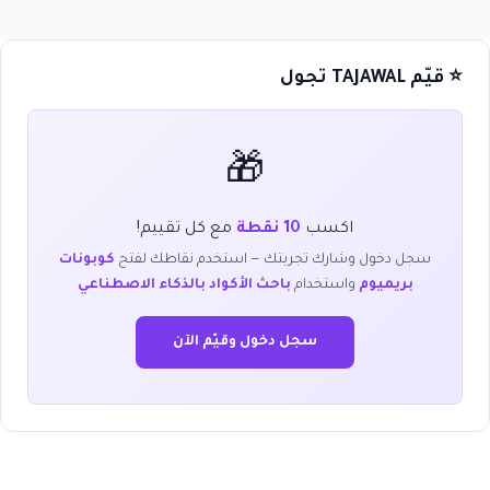
⭐ قيّم TAJAWAL تجول
🎁
اكسب
10 نقطة
مع كل تقييم!
سجل دخول وشارك تجربتك — استخدم نقاطك لفتح
كوبونات
بريميوم
واستخدام
باحث الأكواد بالذكاء الاصطناعي
سجل دخول وقيّم الآن