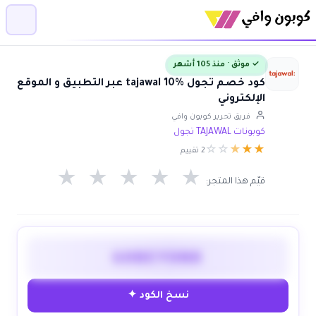
✓ موثق · منذ 105 أشهر
كود خصم تجول tajawal 10% عبر التطبيق و الموقع
الإلكتروني
فريق تحرير كوبون وافي
كوبونات TAJAWAL تجول
☆
☆
★
★
★
2 تقييم
★
★
★
★
★
قيّم هذا المتجر:
GOBEYOND
نسخ الكود ✦