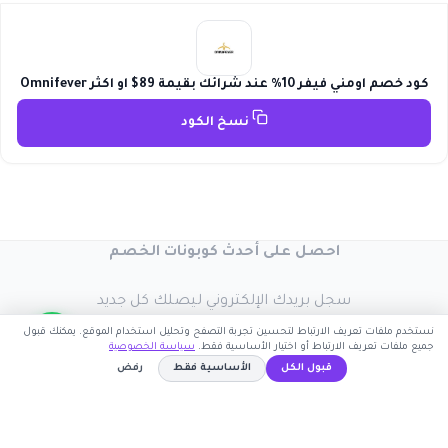
كود خصم اومني فيفر 10% عند شرائك بقيمة 89$ او اكثر Omnifever
نسخ الكود
احصل على أحدث كوبونات الخصم
سجل بريدك الإلكتروني ليصلك كل جديد
نستخدم ملفات تعريف الارتباط لتحسين تجربة التصفح وتحليل استخدام الموقع. يمكنك قبول
جميع ملفات تعريف الارتباط أو اختيار الأساسية فقط.
سياسة الخصوصية
قبول الكل
الأساسية فقط
رفض
اشترك الآن
GOBEYOND
نسخ الكود