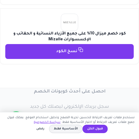
كود خصم ميزال 10% على جميع الأزياء النسائية و الحقائب و
الإكسسوارات Mizalle
نسخ الكود
احصل على أحدث كوبونات الخصم
سجل بريدك الإلكتروني ليصلك كل جديد
نستخدم ملفات تعريف الارتباط لتحسين تجربة التصفح وتحليل استخدام الموقع. يمكنك قبول
جميع ملفات تعريف الارتباط أو اختيار الأساسية فقط.
سياسة الخصوصية
قبول الكل
الأساسية فقط
رفض