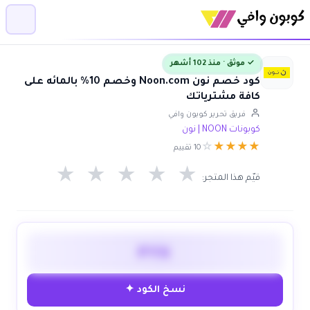
✓ موثق · منذ 102 أشهر
كود خصم نون Noon.com وخصم 10% بالمائه على
كافة مشترياتك
فريق تحرير كوبون وافي
كوبونات NOON | نون
☆
★
★
★
★
10 تقييم
★
★
★
★
★
قيّم هذا المتجر:
PY6
نسخ الكود ✦